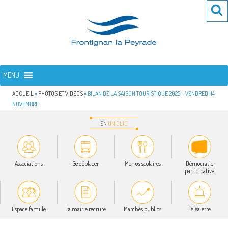
Aller
Re
R
au
po
contenu
:
principal
FRONTIGNAN LA PEYRADE
Bienvenue sur le site de la commune de Frontignan la Peyrade
MENU
ACCUEIL
»
PHOTOS ET VIDÉOS
»
BILAN DE LA SAISON TOURISTIQUE 2025 – VENDREDI 14
NOVEMBRE
EN
UN
CLIC
Associations
Se déplacer
Menus scolaires
Démocratie
participative
Espace famille
La mairie recrute
Marchés publics
Téléalerte