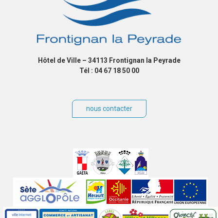
Hôtel de Ville – 34113 Frontignan la Peyrade
Tél : 04 67 18 50 00
nous contacter
Villes
jumelées
Sites
partenaires
Labels