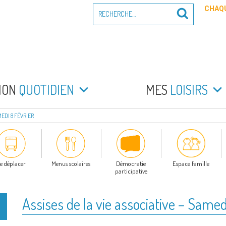
Recherche
CHAQU
Recherche
pour
:
PEYRADE
an la Peyrade
MON
QUOTIDIEN
MES
LOISIRS
MEDI 8 FÉVRIER
e déplacer
Menus scolaires
Démocratie
Espace famille
participative
Assises de la vie associative – Samed