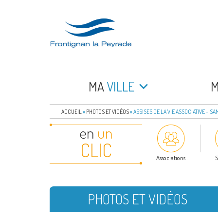
Aller
au
contenu
principal
FRONTIGNAN LA 
Bienvenue sur le site de la commune de Frontign
MA
VILLE
ACCUEIL
»
PHOTOS ET VIDÉOS
»
ASSISES DE LA VIE ASSOCIATIVE – SA
en
un
CLIC
Associations
S
PHOTOS ET VIDÉOS