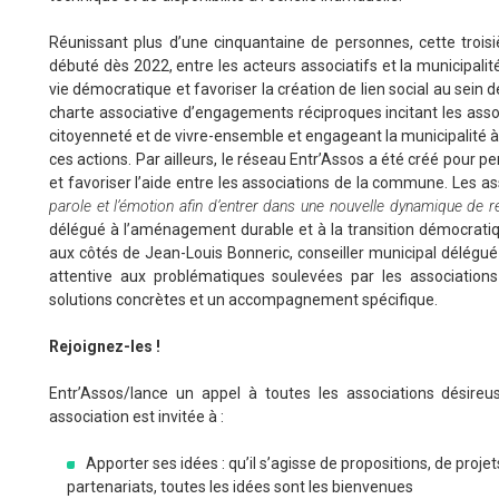
Réunissant plus d’une cinquantaine de personnes, cette troisiè
débuté dès 2022, entre les acteurs associatifs et la municipali
vie démocratique et favoriser la création de lien social au sein d
charte associative d’engagements réciproques incitant les assoc
citoyenneté et de vivre-ensemble et engageant la municipalité à
ces actions. Par ailleurs, le réseau Entr’Assos a été créé pour 
et favoriser l’aide entre les associations de la commune. Les as
parole et l’émotion afin d’entrer dans une nouvelle dynamique de ré
délégué à l’aménagement durable et à la transition démocratiq
aux côtés de Jean-Louis Bonneric, conseiller municipal délégué à
attentive aux problématiques soulevées par les associations
solutions concrètes et un accompagnement spécifique.
Rejoignez-les !
Entr’Assos/lance un appel à toutes les associations désireu
association est invitée à :
Apporter ses idées : qu’il s’agisse de propositions, de proj
partenariats, toutes les idées sont les bienvenues