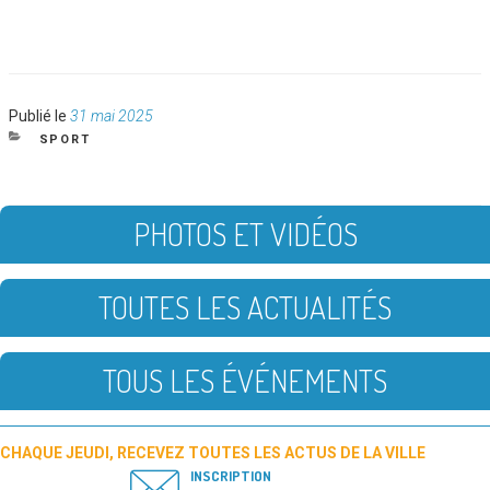
Publié
Publié le
31 mai 2025
le
CATÉGORIES
SPORT
PHOTOS ET VIDÉOS
TOUTES LES ACTUALITÉS
TOUS LES ÉVÉNEMENTS
CHAQUE JEUDI, RECEVEZ TOUTES LES ACTUS DE LA VILLE
INSCRIPTION