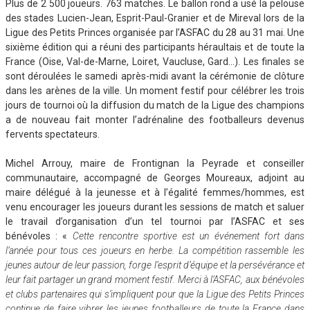
Plus de 2 500 joueurs. 763 matches. Le ballon rond a usé la pelouse
des stades Lucien-Jean, Esprit-Paul-Granier et de Mireval lors de la
Ligue des Petits Princes organisée par l’ASFAC du 28 au 31 mai. Une
sixième édition qui a réuni des participants héraultais et de toute la
France (Oise, Val-de-Marne, Loiret, Vaucluse, Gard…). Les finales se
sont déroulées le samedi après-midi avant la cérémonie de clôture
dans les arènes de la ville. Un moment festif pour célébrer les trois
jours de tournoi où la diffusion du match de la Ligue des champions
a de nouveau fait monter l’adrénaline des footballeurs devenus
fervents spectateurs.
Michel Arrouy, maire de Frontignan la Peyrade et conseiller
communautaire, accompagné de Georges Moureaux, adjoint au
maire délégué à la jeunesse et à l’égalité femmes/hommes, est
venu encourager les joueurs durant les sessions de match et saluer
le travail d’organisation d’un tel tournoi par l’ASFAC et ses
bénévoles : «
Cette rencontre sportive est un événement fort dans
l’année pour tous ces joueurs en herbe. La compétition rassemble les
jeunes autour de leur passion, forge l’esprit d’équipe et la persévérance et
leur fait partager un grand moment festif. Merci à l’ASFAC, aux bénévoles
et clubs partenaires qui s’impliquent pour que la Ligue des Petits Princes
continue de faire vibrer les jeunes footballeurs de toute la France dans