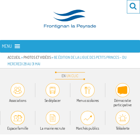
Aller
Re
R
au
po
contenu
:
principal
FRONTIGNAN LA PEYRADE
Bienvenue sur le site de la commune de Frontignan la Peyrade
MENU
ACCUEIL
»
PHOTOS ET VIDÉOS
»
6E ÉDITION DE LA LIGUE DES PETITS PRINCES – DU
MERCREDI 28 AU 31 MAI
EN
UN
CLIC
Associations
Se déplacer
Menus scolaires
Démocratie
participative
Espace famille
La mairie recrute
Marchés publics
Téléalerte