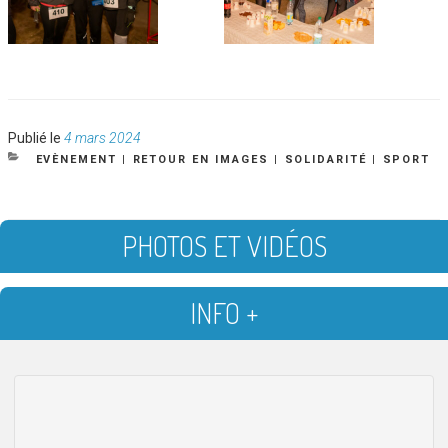
Publié
Publié le
4 mars 2024
le
CATÉGORIES
EVÈNEMENT
|
RETOUR EN IMAGES
|
SOLIDARITÉ
|
SPORT
PHOTOS ET VIDÉOS
INFO +