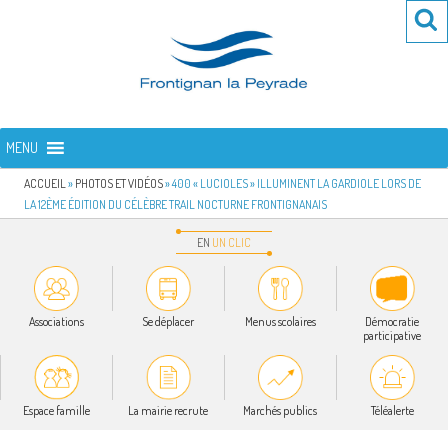
Aller
Re
R
au
po
contenu
:
principal
FRONTIGNAN LA PEYRADE
Bienvenue sur le site de la commune de Frontignan la Peyrade
MENU
ACCUEIL
»
PHOTOS ET VIDÉOS
»
400 « LUCIOLES » ILLUMINENT LA GARDIOLE LORS DE
LA 12ÈME ÉDITION DU CÉLÈBRE TRAIL NOCTURNE FRONTIGNANAIS
EN
UN
CLIC
Associations
Se déplacer
Menus scolaires
Démocratie
participative
Espace famille
La mairie recrute
Marchés publics
Téléalerte