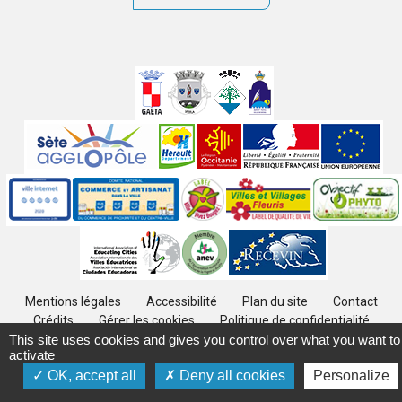
Villes
jumelées
Sites
partenaires
Labels
Autres
Mentions légales
Accessibilité
Plan du site
Contact
Crédits
Gérer les cookies
Politique de confidentialité
This site uses cookies and gives you control over what you want to
activate
OK, accept all
Deny all cookies
Personalize