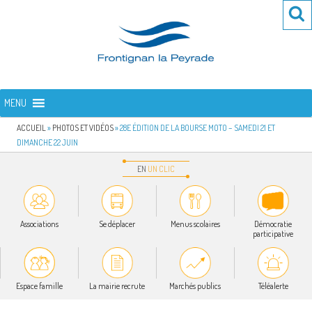
Aller
Re
R
au
po
contenu
:
principal
FRONTIGNAN LA PEYRADE
Bienvenue sur le site de la commune de Frontignan la Peyrade
MENU
ACCUEIL
»
PHOTOS ET VIDÉOS
»
28E ÉDITION DE LA BOURSE MOTO – SAMEDI 21 ET
DIMANCHE 22 JUIN
EN
UN
CLIC
Associations
Se déplacer
Menus scolaires
Démocratie
participative
Espace famille
La mairie recrute
Marchés publics
Téléalerte