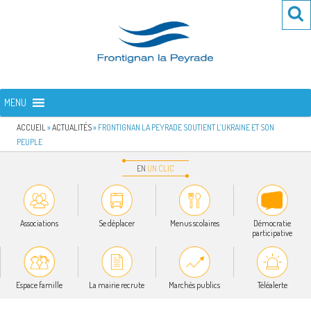
Aller
Re
R
au
po
contenu
:
principal
FRONTIGNAN LA PEYRADE
Bienvenue sur le site de la commune de Frontignan la Peyrade
MENU
ACCUEIL
»
ACTUALITÉS
»
FRONTIGNAN LA PEYRADE SOUTIENT L’UKRAINE ET SON
PEUPLE
EN
UN
CLIC
Associations
Se déplacer
Menus scolaires
Démocratie
participative
Espace famille
La mairie recrute
Marchés publics
Téléalerte