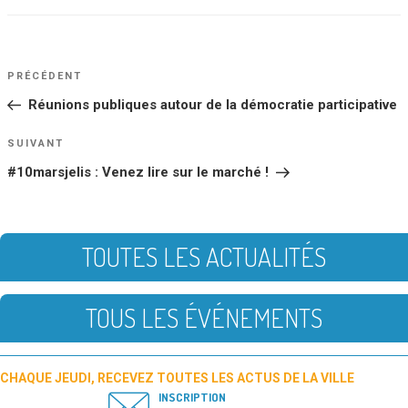
NAVIGATION
Article
PRÉCÉDENT
DE
précédent
Réunions publiques autour de la démocratie participative
L’ARTICLE
Article
SUIVANT
suivant
#10marsjelis : Venez lire sur le marché !
TOUTES LES ACTUALITÉS
TOUS LES ÉVÉNEMENTS
CHAQUE JEUDI, RECEVEZ TOUTES LES ACTUS DE LA VILLE
INSCRIPTION