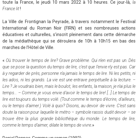
toute la France, le jeudi 10 mars 2022 à 10 heures. Ce jour-là,
la
France lit
!
La Ville de Frontignan la Peyrade, à travers notamment le Festival
International du Roman Noir (FIRN) et ses nombreuses actions
éducatives et culturelles, s’inscrit pleinement dans cette démarche
de la médiathèque qui se déroulera de 10h à 10h15 en bas des
marches de l’Hôtel de Ville.
«
Où trouver le temps de lire? Grave problème. Qui n’en est pas un. Dès
que se pose la question du temps de lire, c’est que l’envie n’y est pas. Car
à y regarder de près, personne n’a jamais le temps de lire. Ni les petits, ni
les ados, ni les grands. La vie est une entrave perpétuelle à la lecture. –
Lire ? Je voudrais bien, mais le boulot, les enfants, la maison, je n’ai plus le
temps… – Comme je vous envie d’avoir le temps de lire! […] Le temps de
lire est toujours du temps volé. (Tout comme le temps d’écrire, d’ailleurs,
ou le temps d’aimer.) Volé à quoi? Disons, au devoir de vivre. C’est sans
doute la raison pour laquelle le métro – symbole rassis dudit devoir – se
trouve être la plus grande bibliothèque du monde. Le temps de lire,
comme le temps d’aimer, dilate le temps de vivre
.»