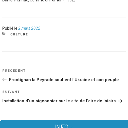
Daniel Pennac, Comme un roman (1992)
Publié
Publié le
2 mars 2022
le
CATÉGORIES
CULTURE
NAVIGATION
Article
PRÉCÉDENT
DE
précédent
Frontignan la Peyrade soutient l’Ukraine et son peuple
L’ARTICLE
Article
SUIVANT
suivant
Installation d’un pigeonnier sur le site de l’aire de loisirs
INFO +