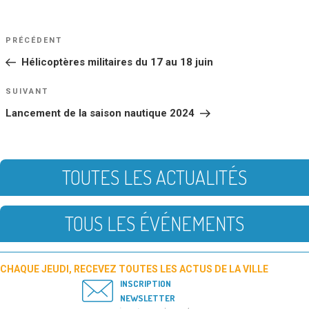
NAVIGATION
Article
PRÉCÉDENT
DE
précédent
Hélicoptères militaires du 17 au 18 juin
L’ARTICLE
Article
SUIVANT
suivant
Lancement de la saison nautique 2024
TOUTES LES ACTUALITÉS
TOUS LES ÉVÉNEMENTS
CHAQUE JEUDI, RECEVEZ TOUTES LES ACTUS DE LA VILLE
INSCRIPTION
NEWSLETTER