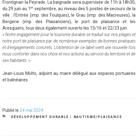
Frontignan la Peyrade. La baignade sera supervisée de 11h à 18h30,
er
du 29 juin au 1
septembre, au niveau des 5 postes de secours de la
ville : l’Entrée (imp. des Foulques), le Grau (imp. des Macreuses), la
Bergerie (imp. des Plaisanciers), le port de plaisance et les
Aresquiers, tous deux également ouverts les 15/16 et 22/23 juin.
« Notre engagement pour le tourisme durable se traduit sur nos plages et
notre port de plaisance par de nombreux exemples de bonnes pratiques
et d’engagements concrets. L’obtention de ce label vient une nouvelle fois
nous conforter dans nos choix et nos actions au service du territoire et de
ses habitants. »
Jean-Louis Molto, adjoint au maire délégué aux espaces portuaires
et balnéaires
Publié
Publié le
24 mai 2024
le
CATÉGORIES
DÉVELOPPEMENT DURABLE
|
NAUTISME/PLAISANCE