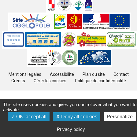
jumelées
Sites
partenaires
Labels
Autres
Mentions légales
Accessibilité
Plan du site
Contact
Crédits
Gérer les cookies
Politique de confidentialité
This site uses cookies and gives you control over what you want to
activate
OK, accept all
Deny all cookies
Personalize
Privacy policy