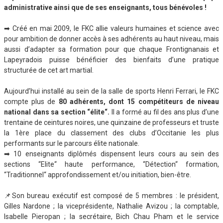
administrative ainsi que de ses enseignants, tous bénévoles !
➡ Créé en mai 2009, le FKC allie valeurs humaines et science avec
pour ambition de donner accès à ses adhérents au haut niveau, mais
aussi d’adapter sa formation pour que chaque Frontignanais et
Lapeyradois puisse bénéficier des bienfaits d’une pratique
structurée de cet art martial.
Aujourd’hui installé au sein de la salle de sports Henri Ferrari, le FKC
compte plus de
80 adhérents, dont 15 compétiteurs de niveau
national
dans sa section “élite“.
Il a formé au fil des ans plus d’une
trentaine de ceintures noires, une quinzaine de professeurs et truste
la 1ère place du classement des clubs d’Occitanie les plus
performants sur le parcours élite nationale.
➡ 10 enseignants diplômés dispensent leurs cours au sein des
sections “Elite“ haute performance, “Détection“ formation,
“Traditionnel“ approfondissement et/ou initiation, bien-être.
📌Son bureau exécutif est composé de 5 membres : le président,
Gilles Nardone ; la viceprésidente, Nathalie Avizou ; la comptable,
Isabelle Pieropan ; la secrétaire, Bich Chau Pham et le service