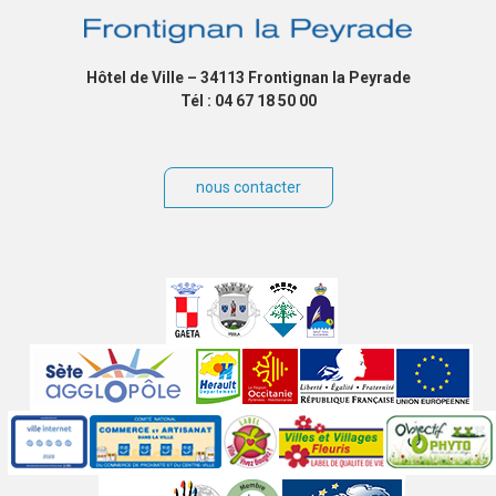
Hôtel de Ville – 34113 Frontignan la Peyrade
Tél : 04 67 18 50 00
nous contacter
Villes
jumelées
Sites
partenaires
Labels
Autres