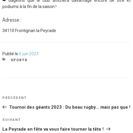
➡ Gageons que le club affichera davantage encore de titre et
podiums à la fin de la saison !
Adresse :
34110 Frontignan la Peyrade
Publié
Publié le
6 juin 2023
le
CATÉGORIES
SPORTS
NAVIGATION
Article
PRÉCÉDENT
DE
précédent
Tournoi des géants 2023 : Du beau rugby… mais pas que !
L’ARTICLE
Article
SUIVANT
suivant
La Peyrade en fête va vous faire tourner la tête !