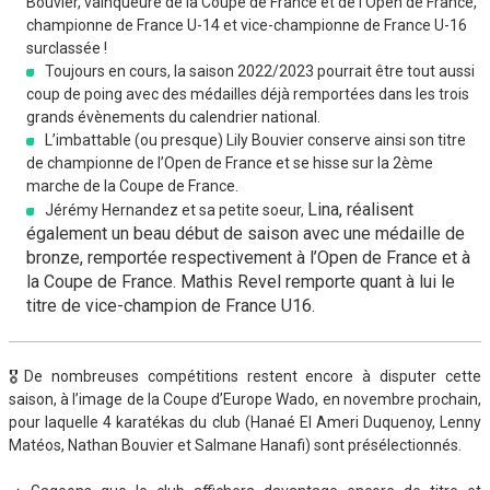
Bouvier, vainqueure de la Coupe de France et de l’Open de France,
championne de France U-14 et vice-championne de France U-16
surclassée !
Toujours en cours, la saison 2022/2023 pourrait être tout aussi
coup de poing avec des médailles déjà remportées dans les trois
grands évènements du calendrier national.
L’imbattable (ou presque) Lily Bouvier conserve ainsi son titre
de championne de l’Open de France et se hisse sur la 2ème
marche de la Coupe de France.
Lina, réalisent
Jérémy Hernandez et sa petite soeur,
également un beau
début de saison avec une médaille de
bronze, remportée respectivement à
l’Open de France et à
la Coupe de
France. Mathis Revel remporte quant
à lui le
titre de vice-champion de
France U16.
🎖De nombreuses compétitions restent encore à disputer cette
saison, à l’image de la Coupe d’Europe Wado, en novembre prochain,
pour laquelle 4 karatékas du club (Hanaé El Ameri Duquenoy, Lenny
Matéos, Nathan Bouvier et Salmane Hanafi) sont présélectionnés.