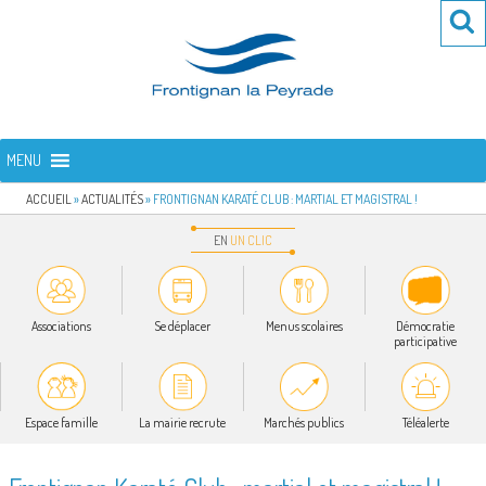
Aller
Re
R
au
po
contenu
:
principal
FRONTIGNAN LA PEYRADE
Bienvenue sur le site de la commune de Frontignan la Peyrade
MENU
ACCUEIL
»
ACTUALITÉS
»
FRONTIGNAN KARATÉ CLUB : MARTIAL ET MAGISTRAL !
EN
UN
CLIC
Associations
Se déplacer
Menus scolaires
Démocratie
participative
Espace famille
La mairie recrute
Marchés publics
Téléalerte