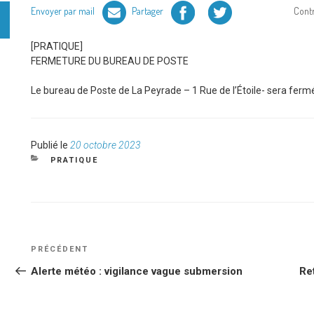
Facebook
Twitter
Envoyer par mail
Partager
Cont
[PRATIQUE]
FERMETURE DU BUREAU DE POSTE
Le bureau de Poste de La Peyrade – 1 Rue de l’Étoile- sera fermé
Publié
Publié le
20 octobre 2023
le
CATÉGORIES
PRATIQUE
NAVIGATION
Article
PRÉCÉDENT
DE
précédent
Alerte météo : vigilance vague submersion
Re
L’ARTICLE