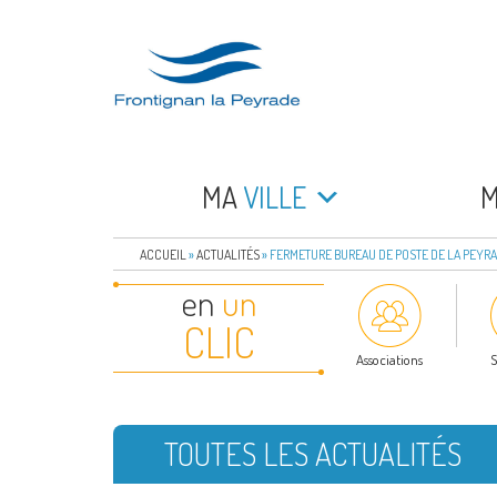
Aller
au
contenu
principal
FRONTIGNAN LA 
Bienvenue sur le site de la commune de Frontign
MA
VILLE
ACCUEIL
»
ACTUALITÉS
»
FERMETURE BUREAU DE POSTE DE LA PEYR
en
un
CLIC
Associations
S
TOUTES LES ACTUALITÉS