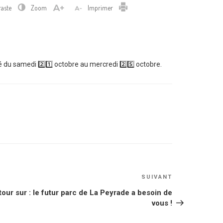
Imprimer
raste
Zoom
Imprimer
 du samedi 2️⃣1️⃣ octobre au mercredi 2️⃣5️⃣ octobre.
Article
SUIVANT
suivant
tour sur : le futur parc de La Peyrade a besoin de
vous !