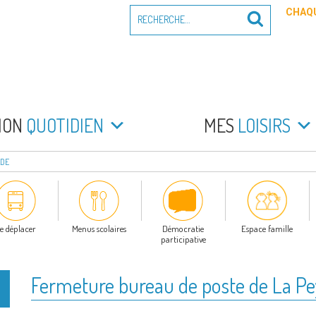
Recherche
CHAQU
Recherche
pour
:
PEYRADE
an la Peyrade
MON
QUOTIDIEN
MES
LOISIRS
ADE
e déplacer
Menus scolaires
Démocratie
Espace famille
participative
Fermeture bureau de poste de La P