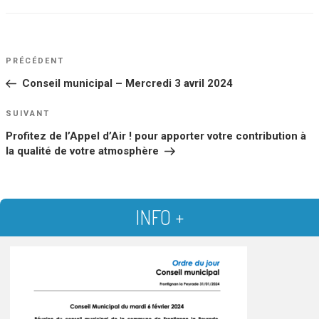
NAVIGATION
Article
PRÉCÉDENT
DE
précédent
Conseil municipal – Mercredi 3 avril 2024
L’ARTICLE
Article
SUIVANT
suivant
Profitez de l’Appel d’Air ! pour apporter votre contribution à
la qualité de votre atmosphère
INFO +