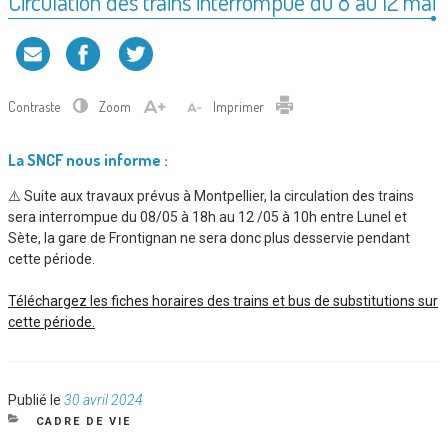
Circulation des trains interrompue du 8 au 12 mai
Contraste
Zoom
Imprimer
La SNCF nous informe :
⚠️ Suite aux travaux prévus à Montpellier, la circulation des trains
sera interrompue du 08/05 à 18h au 12 /05 à 10h entre Lunel et
Sète, la gare de Frontignan ne sera donc plus desservie pendant
cette période.
Téléchargez les fiches horaires des trains et bus de substitutions sur
cette période.
Publié
Publié le
30 avril 2024
le
CATÉGORIES
CADRE DE VIE