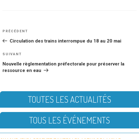
NAVIGATION
Article
PRÉCÉDENT
DE
précédent
Circulation des trains interrompue du 18 au 20 mai
L’ARTICLE
Article
SUIVANT
suivant
Nouvelle règlementation préfectorale pour préserver la
ressource en eau
TOUTES LES ACTUALITÉS
TOUS LES ÉVÉNEMENTS