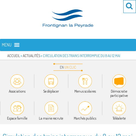
Aller
Re
R
au
po
contenu
:
principal
FRONTIGNAN LA PEYRADE
Bienvenue sur le site de la commune de Frontignan la Peyrade
MENU
ACCUEIL
»
ACTUALITÉS
»
CIRCULATION DES TRAINS INTERROMPUE DU 8 AU 12 MAI
EN
UN
CLIC
Associations
Se déplacer
Menus scolaires
Démocratie
participative
Espace famille
La mairie recrute
Marchés publics
Téléalerte