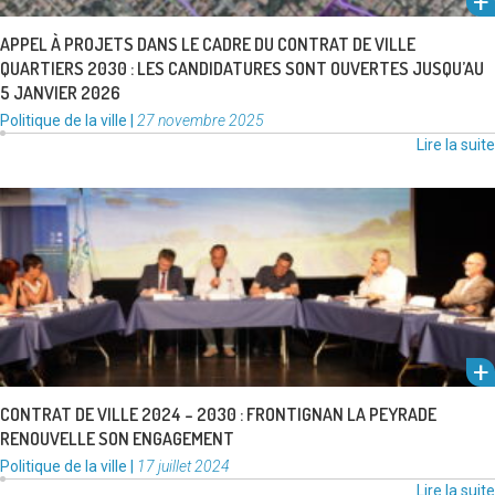
APPEL À PROJETS DANS LE CADRE DU CONTRAT DE VILLE
QUARTIERS 2030 : LES CANDIDATURES SONT OUVERTES JUSQU’AU
5 JANVIER 2026
Catégories
Publié
Politique de la ville
|
27 novembre 2025
:
le
Lire la suite
Le contrat de ville nouvelle génération poursuit son ambition de réduire
les écarts de développement entre les quartiers prioritaires et …
Lire la suite
CONTRAT DE VILLE 2024 – 2030 : FRONTIGNAN LA PEYRADE
RENOUVELLE SON ENGAGEMENT
Catégories
Publié
Politique de la ville
|
17 juillet 2024
:
le
Lire la suite