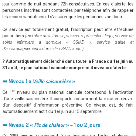
jour comme de nuit pendant 72h consécutives. En cas d’alerte, les
personnes inscrites sont contactées par téléphone afin de rappeler
les recommandations et s’assurer que les personnes vont bien.
Ce service est totalement gratuit, l’inscription peut être effectuée
par un tiers
(membre de la famille, voisins, représentant légal, service de
soins infirmiers à domicile « SSIAD », service d’aide et
d’accompagnement à domicile « SAAD », etc.)
?
Automatiquement déclenché dans toute la France du 1er juin au
31 août, le plan national canicule comprend 4 niveaux d’alerte.
➡️
Niveau 1 «
Veille saisonnière
»
er
Ce 1
niveau du plan national canicule correspond à l’activation
d’une veille saisonnière. Il comporte notamment la mise en œuvre
d’un dispositif d’information préventive. Ce niveau est, de fait,
automatiquement actif du 1er juin au 15 septembre.
➡
️ Niveau 2 «
Pic de chaleur
» – 1 ou 2 jours
ème
Ce 2
niveau correspond à un épisode de fortes chaleurs. Il