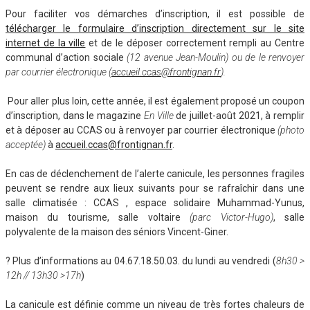
Pour faciliter vos démarches d’inscription, il est possible de
télécharger le formulaire d’inscription directement sur le site
internet de la ville
et de le déposer correctement rempli au Centre
communal d’action sociale
(12 avenue Jean-Moulin) ou de le renvoyer
par courrier électronique (
accueil.ccas@frontignan.fr
).
Pour aller plus loin, cette année, il est également proposé un coupon
d’inscription, dans le magazine
En Ville
de juillet-août 2021, à remplir
et à déposer au CCAS ou à renvoyer par courrier électronique
(photo
acceptée)
à
accueil.ccas@frontignan.fr
.
En cas de déclenchement de l’alerte canicule, les personnes fragiles
peuvent se rendre aux lieux suivants pour se rafraîchir dans une
salle climatisée : CCAS , espace solidaire Muhammad-Yunus,
maison du tourisme, salle voltaire
(parc Victor-Hugo)
, salle
polyvalente de la maison des séniors Vincent-Giner.
? Plus d’informations au 04.67.18.50.03. du lundi au vendredi (
8h30 >
12h // 13h30 >17h
)
La canicule est définie comme un niveau de très fortes chaleurs de