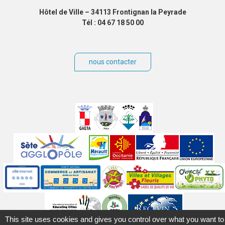
Hôtel de Ville – 34113 Frontignan la Peyrade
Tél : 04 67 18 50 00
nous contacter
Villes
jumelées
Sites
partenaires
Labels
Autres
This site uses cookies and gives you control over what you want to