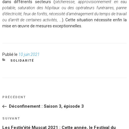
dans différents secteurs (
sécheresse, approvisionnement en eau
potable, saturation des hôpitaux ou des opérateurs funéraires, panne
d’électricité, feux de forêts, nécessité d’aménagement du temps de travail
ou d’arrêt de certaines activités, …
). Cette situation nécessite enfin la
mise en œuvre de mesures exceptionnelles.
Publié
Publié le
10 juin 2021
le
CATÉGORIES
SOLIDARITÉ
NAVIGATION
Article
PRÉCÉDENT
DE
précédent
Déconfinement : Saison 3, épisode 3
L’ARTICLE
Article
SUIVANT
suivant
Les Festiv’été Muscat 2021 : Cette année, le Festival du