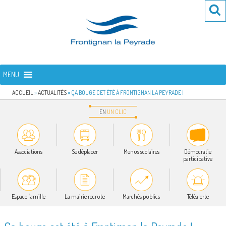
Aller
Re
R
au
po
contenu
:
principal
FRONTIGNAN LA PEYRADE
Bienvenue sur le site de la commune de Frontignan la Peyrade
MENU
ACCUEIL
»
ACTUALITÉS
»
ÇA BOUGE CET ÉTÉ À FRONTIGNAN LA PEYRADE !
EN
UN
CLIC
Associations
Se déplacer
Menus scolaires
Démocratie
participative
Espace famille
La mairie recrute
Marchés publics
Téléalerte