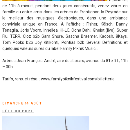
de 11h à minuit, pendant deux jours consécutifs, venez vibrer en
famille ou entre amis dans les arènes de Frontignan la Peyrade sur
le meilleur des musiques électroniques, dans une ambiance
conviviale unique en France. À l’affiche : Fisher, Kölsch, Danny
Tenaglia, Joris Voorn, Innellea, HI-LO, Öona Dahl, Gheist (live), Super
Flu, TERR, Cioz b2b Sam Shure, Sascha Braemer, Kadosh, 8Kays,
Tom Pooks b2b Joy Kitikonti, Pontias b2b Several Definitions et
quelques valeurs sûres du label Family Piknik Music…
Arènes Jean-François-André, aire des Loisirs, avenue du 81e R.I., 11h
– 00h.
Tarifs, rens. et résa. :
www.familypiknikfestival.com/billetterie
DIMANCHE 14 AOÛT
FÊTE DU PORT