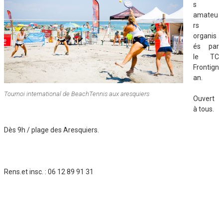
s
amateu
rs
organis
és par
le TC
Frontign
an.
Tournoi international de BeachTennis aux aresquiers
Ouvert
à tous.
Dès 9h / plage des Aresquiers.
Rens.et insc. : 06 12 89 91 31