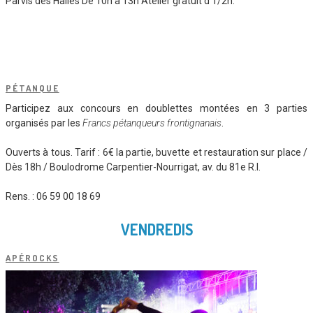
Parvis des Halles De 10h à 13h Atelier gratuit d’1/2h.
PÉTANQUE
Participez aux concours en doublettes montées en 3 parties
organisés par les
Francs pétanqueurs frontignanais
.
Ouverts à tous. Tarif : 6€ la partie, buvette et restauration sur place /
Dès 18h / Boulodrome Carpentier-Nourrigat, av. du 81e R.I.
Rens. : 06 59 00 18 69
VENDREDIS
APÉROCKS