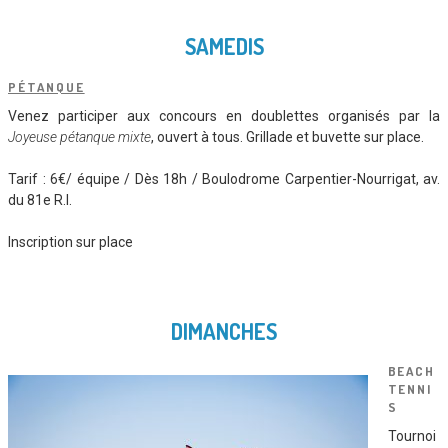
SAMEDIS
PÉTANQUE
Venez participer aux concours en doublettes organisés par la
Joyeuse pétanque mixte
, ouvert à tous. Grillade et buvette sur place.
Tarif : 6€/ équipe / Dès 18h / Boulodrome Carpentier-Nourrigat, av.
du 81e R.I.
Inscription sur place
DIMANCHES
BEACH
TENNI
S
Tournoi