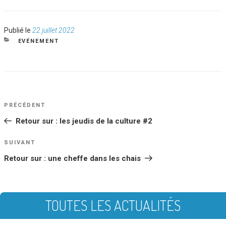
Publié
Publié le
22 juillet 2022
le
CATÉGORIES
EVÉNEMENT
NAVIGATION
Article
PRÉCÉDENT
DE
précédent
Retour sur : les jeudis de la culture #2
L’ARTICLE
Article
SUIVANT
suivant
Retour sur : une cheffe dans les chais
TOUTES LES ACTUALITÉS