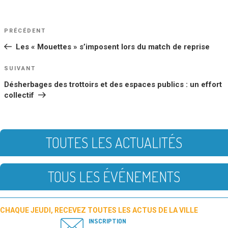
NAVIGATION
Article
PRÉCÉDENT
DE
précédent
Les « Mouettes » s’imposent lors du match de reprise
L’ARTICLE
Article
SUIVANT
suivant
Désherbages des trottoirs et des espaces publics : un effort
collectif
TOUTES LES ACTUALITÉS
TOUS LES ÉVÉNEMENTS
CHAQUE JEUDI, RECEVEZ TOUTES LES ACTUS DE LA VILLE
INSCRIPTION