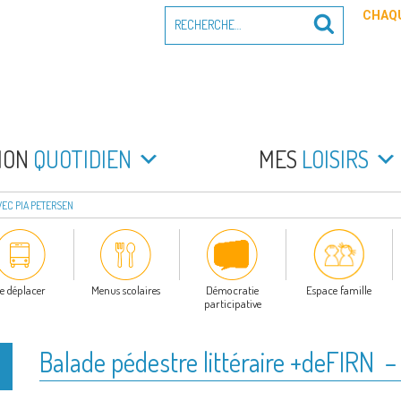
Recherche
CHAQU
Recherche
pour
:
PEYRADE
an la Peyrade
MON
QUOTIDIEN
MES
LOISIRS
VEC PIA PETERSEN
e déplacer
Menus scolaires
Démocratie
Espace famille
participative
Balade pédestre littéraire +deFIRN –