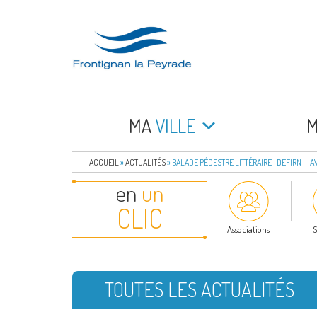
Aller
au
contenu
principal
FRONTIGNAN LA 
Bienvenue sur le site de la commune de Frontign
MA
VILLE
ACCUEIL
»
ACTUALITÉS
»
BALADE PÉDESTRE LITTÉRAIRE +DEFIRN – A
en
un
CLIC
Associations
S
TOUTES LES ACTUALITÉS