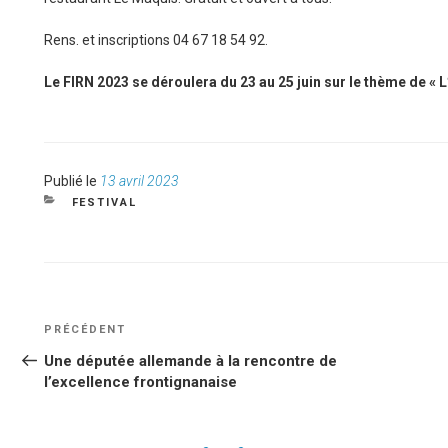
Rens. et inscriptions 04 67 18 54 92.
Le FIRN 2023 se déroulera du 23 au 25 juin sur le thème de « L’
Publié
Publié le
13 avril 2023
le
CATÉGORIES
FESTIVAL
NAVIGATION
Article
PRÉCÉDENT
DE
précédent
Une députée allemande à la rencontre de
L’ARTICLE
l’excellence frontignanaise