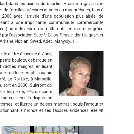
illant dans les usines du quartier – usine à gaz, usine
 et de familles précaires gitanes ou maghrébines, tous à
2000 avec l’arrivée d’une population plus aisée, de
élangeant à une importante communauté commerçante
is…) pour devenir un lieu alternatif en mutation grâce
é par l’association
Sous le Béton, l’Image
, dont le quartier
 Arkane, Nubian, Swed, Adec, Manyoly…)
ide d’être écrivaine à 7 ans,
petits boulots, débarque en
t vaches maigres, en lisant
ne maîtrise en philosophie
fé, Le Roi Lire, à Marseille.
, sort en 2000. Suivront dix
ce des perroquets
, qui conte
e sous silence la disparition
thmes, et illustre un de ses mantras : seuls l’amour et
estionnant le monde et ses fausses évidences, elle vit