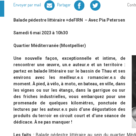
Facebook
Twitter
Envoyer par mail
Partager
Cont
Balade pédestre littéraire +deFIRN –
Avec Pia Petersen
Samedi 6 mai 2023 à 10h30
Quartier Méditerranée (Montpellier)
Une nouvelle façon, exceptionnelle et intime, de
rencontrer une œuvre, un.e auteur.e et un territoire :
partez en balade littéraire sur le bassin de Thau et ses
environs avec les meilleur.e.s romancier.e.s du
moment. À pied, à vélo, à moto, en bateau, en ville, dans
les vignes ou sur les étangs, dans la garrigue ou sur
des friches industrielles, vous embarquez pour une
promenade de quelques kilomètres, ponctuée de
lectures par les auteur.e.s puis d’une dégustation des
produits du terroir en circuit court et d’une séance de
dédicace. À ne pas manquer !
Les faits :
Balade pédestre littéraire au sein du quartier Méd