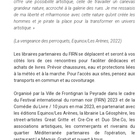
offre une possibilité artistique, celle de travailler un canevas
grandeur nature, accroché à la galerie des rues. Je me ressaisis
de ma liberté et m’harmonise avec cette nature qu’ont créée les
hommes et je pirate la place pour la transformer en univers
artistique. »
(La vengeance des perroquets, Equinox/Les Arènes, 2022)
Les libraires partenaires du FIRN se déplacent et seront à vos
côtés lors de ces rencontres pour faciliter dédicaces et
achats de livres. Prévoir chaussures, eau et protections liées
à la météo et à la marche. Pour l’accès aux sites, pensez aux
transports en commun et au covoiturage.
Organisé par la Ville de Frontignan la Peyrade dans le cadre
du Festival international du roman noir (FIRN) 2023 et de la
Comédie du Livre / 10 jours en mai 2023, en partenariat avec
les éditions Equinox/Les Arènes, la librairie La Géosphère, les
street-artistes Great Gritte et Cre-Cre et Duo She.Co, les
associations artistiques, les commerçants et riverains du
quartier Méditerranée partenaires de l’opération, le
restaurant Le Maquis. Gratuit et ouvert à tous.