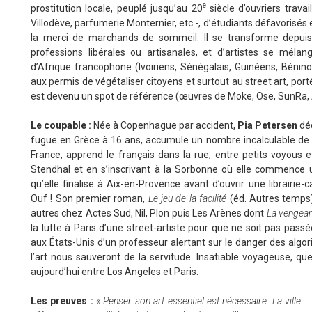
e
prostitution locale, peuplé jusqu’au 20
siècle d’ouvriers trava
Villodève, parfumerie Monternier, etc.-, d’étudiants défavorisés
la merci de marchands de sommeil. Il se transforme depuis 
professions libérales ou artisanales, et d’artistes se m
d’Afrique francophone (Ivoiriens, Sénégalais, Guinéens, Bénino
aux permis de végétaliser citoyens et surtout au street art, port
est devenu un spot de référence (œuvres de Moke, Ose, SunRa,
Le coupable :
Née à Copenhague par accident,
Pia Petersen
déc
fugue en Grèce à 16 ans, accumule un nombre incalculable de 
France, apprend le français dans la rue, entre petits voyous e
Stendhal et en s’inscrivant à la Sorbonne où elle commence u
qu’elle finalise à Aix-en-Provence avant d’ouvrir une librairie-ca
Ouf ! Son premier roman,
Le jeu de la facilité
(éd. Autres temps)
autres chez Actes Sud, Nil, Plon puis Les Arènes dont
La vengean
la lutte à Paris d’une street-artiste pour que ne soit pas passé
aux États-Unis d’un professeur alertant sur le danger des algori
l’art nous sauveront de la servitude. Insatiable voyageuse, qu
aujourd’hui entre Los Angeles et Paris.
Les preuves :
« Penser son art essentiel est nécessaire. La ville