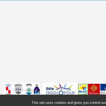
Villes
jumelées
Sites
Labels
Autres
This site uses cookies and gives you control ov
Mentions légales
Access