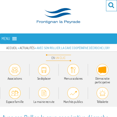
Aller
Re
R
au
po
contenu
:
principal
FRONTIGNAN LA PEYRADE
Bienvenue sur le site de la commune de Frontignan la Peyrade
MENU
ACCUEIL
»
ACTUALITÉS
»
AVEC SON ROLLIER, LA CAVE COOPÉRATIVE DÉCROCHE L’OR !
EN
UN
CLIC
Associations
Se déplacer
Menus scolaires
Démocratie
participative
Espace famille
La mairie recrute
Marchés publics
Téléalerte