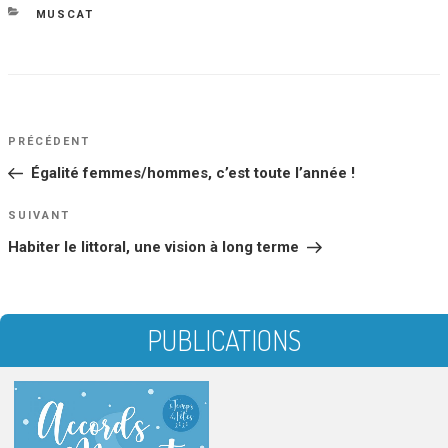
le
CATÉGORIES
MUSCAT
NAVIGATION
Article
PRÉCÉDENT
DE
précédent
Égalité femmes/hommes, c’est toute l’année !
L’ARTICLE
Article
SUIVANT
suivant
Habiter le littoral, une vision à long terme
PUBLICATIONS