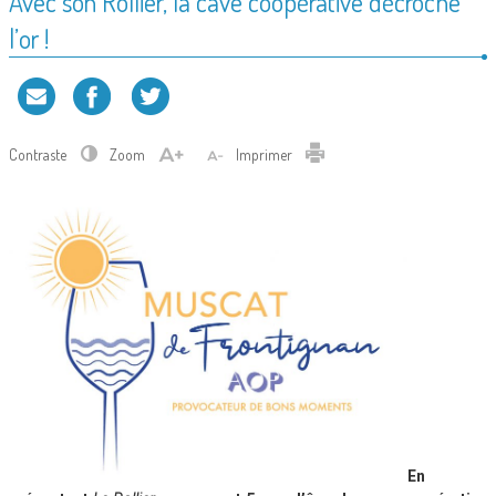
Avec son Rollier, la cave coopérative décroche
l’or !
Contraste
Zoom
Imprimer
En