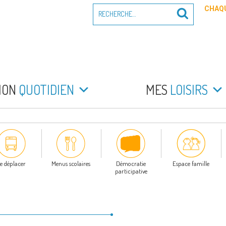
Recherche
CHAQU
Recherche
pour
:
PEYRADE
an la Peyrade
MON
QUOTIDIEN
MES
LOISIRS
e déplacer
Menus scolaires
Démocratie
Espace famille
participative