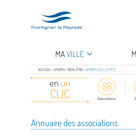
Aller
au
contenu
principal
FRONTIGNAN LA 
Bienvenue sur le site de la commune de Frontign
MA
VILLE
ACCUEIL
»
SPORTS / BIEN-ÊTRE
»
SPORTS COLLECTIFS
en
un
CLIC
Associations
S
Annuaire des associations