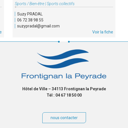
Type
Sports / Bien-être
|
Sports collectifs
d'association
Suzy PRADAL
:
06 72 38 98 55
suzypradal@gmail.com
he
Voir la fiche
Hôtel de Ville – 34113 Frontignan la Peyrade
Tél : 04 67 18 50 00
nous contacter