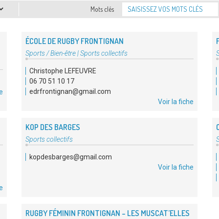
Mots clés
ÉCOLE DE RUGBY FRONTIGNAN
Type
Sports / Bien-être
|
Sports collectifs
S
d'association
d
Christophe LEFEUVRE
:
:
06 70 51 10 17
edrfrontignan@gmail.com
he
Voir la fiche
KOP DES BARGES
Type
Sports collectifs
S
d'association
d
kopdesbarges@gmail.com
:
:
Voir la fiche
he
RUGBY FÉMININ FRONTIGNAN – LES MUSCAT’ELLES