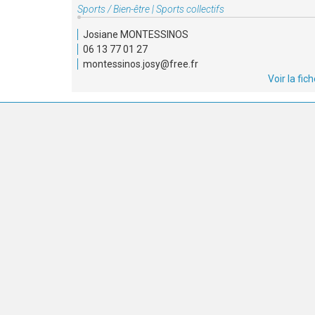
Type
Sports / Bien-être
|
Sports collectifs
d'association
Josiane MONTESSINOS
:
06 13 77 01 27
montessinos.josy@free.fr
Voir la fic