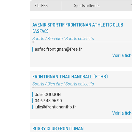
Thématiques
FILTRES
AVENIR SPORTIF FRONTIGNAN ATHLÉTIC CLUB
(ASFAC)
Type
Sports / Bien-être
|
Sports collectifs
d'association
asfac.frontignan@free.fr
:
Voir la fic
FRONTIGNAN THAU HANDBALL (FTHB)
Type
Sports / Bien-être
|
Sports collectifs
d'association
Julie GOUJON
:
04 67 43 96 90
julie@frontignanthb.fr
Voir la fic
RUGBY CLUB FRONTIGNAN