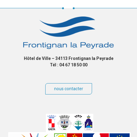
Hôtel de Ville – 34113 Frontignan la Peyrade
Tél : 04 67 18 50 00
nous contacter
Villes
jumelées
Sites