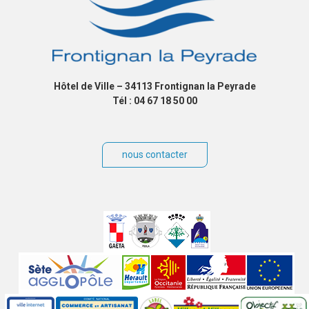
Hôtel de Ville – 34113 Frontignan la Peyrade
Tél : 04 67 18 50 00
nous contacter
Villes
jumelées
Sites
partenaires
Labels