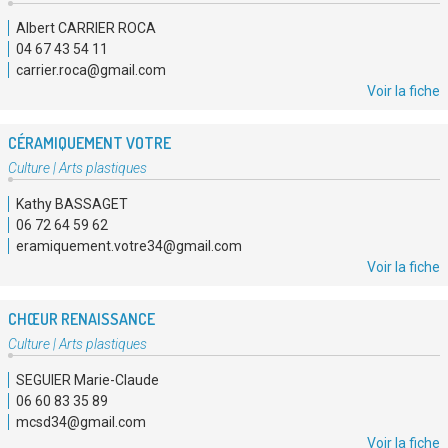
d'association
Albert CARRIER ROCA
:
04 67 43 54 11
carrier.roca@gmail.com
Voir la fiche
CÉRAMIQUEMENT VOTRE
Type
Culture
|
Arts plastiques
d'association
Kathy BASSAGET
:
06 72 64 59 62
eramiquement.votre34@gmail.com
Voir la fiche
CHŒUR RENAISSANCE
Type
Culture
|
Arts plastiques
d'association
SEGUIER Marie-Claude
:
06 60 83 35 89
mcsd34@gmail.com
Voir la fiche