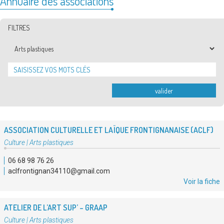
Annuaire des associations
FILTRES
Thématiques
valider
ASSOCIATION CULTURELLE ET LAÏQUE FRONTIGNANAISE (ACLF)
Type
Culture
|
Arts plastiques
d'association
06 68 98 76 26
:
aclfrontignan34110@gmail.com
Voir la fiche
ATELIER DE L’ART SUP’ – GRAAP
Type
Culture
|
Arts plastiques