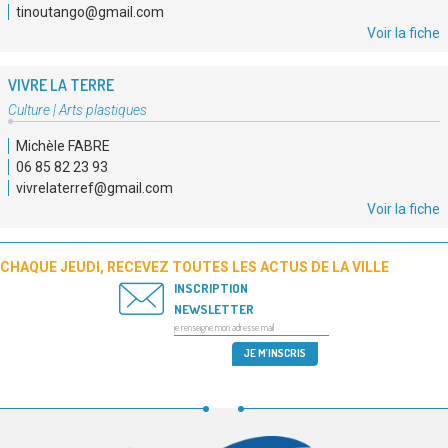
tinoutango@gmail.com
Voir la fiche
VIVRE LA TERRE
Type
Culture
|
Arts plastiques
d'association
Michèle FABRE
:
06 85 82 23 93
vivrelaterref@gmail.com
Voir la fiche
CHAQUE JEUDI, RECEVEZ TOUTES LES ACTUS DE LA VILLE
INSCRIPTION
NEWSLETTER