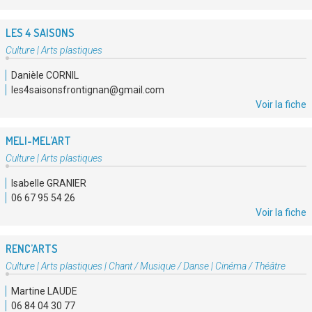
LES 4 SAISONS
Type
Culture
|
Arts plastiques
d'association
Danièle CORNIL
:
les4saisonsfrontignan@gmail.com
Voir la fiche
MELI-MEL’ART
Type
Culture
|
Arts plastiques
d'association
Isabelle GRANIER
:
06 67 95 54 26
Voir la fiche
RENC’ARTS
Type
Culture
|
Arts plastiques
|
Chant / Musique / Danse
|
Cinéma / Théâtre
d'association
Martine LAUDE
:
06 84 04 30 77