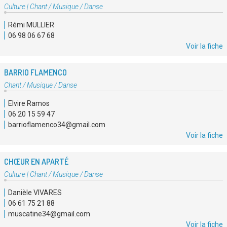
Type
Culture
|
Chant / Musique / Danse
d'association
Rémi MULLIER
:
06 98 06 67 68
Voir la fiche
BARRIO FLAMENCO
Type
Chant / Musique / Danse
d'association
Elvire Ramos
:
06 20 15 59 47
barrioflamenco34@gmail.com
Voir la fiche
CHŒUR EN APARTÉ
Type
Culture
|
Chant / Musique / Danse
d'association
Danièle VIVARES
:
06 61 75 21 88
muscatine34@gmail.com
Voir la fiche