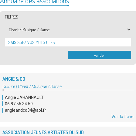
Annuaire des associations
FILTRES
Thématiques
valider
ANGIE & CO
Type
Culture
|
Chant / Musique / Danse
d'association
Angie JAHANNAULT
:
06 87 56 34 59
angieandco34@aol.fr
Voir la fiche
ASSOCIATION JEUNES ARTISTES DU SUD