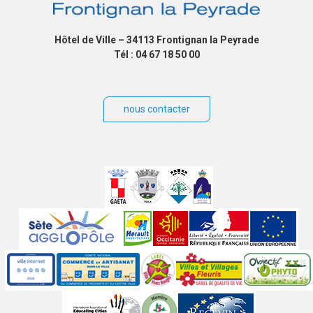
Hôtel de Ville – 34113 Frontignan la Peyrade
Tél : 04 67 18 50 00
nous contacter
Villes
jumelées
Sites
partenaires
Labels
Autres