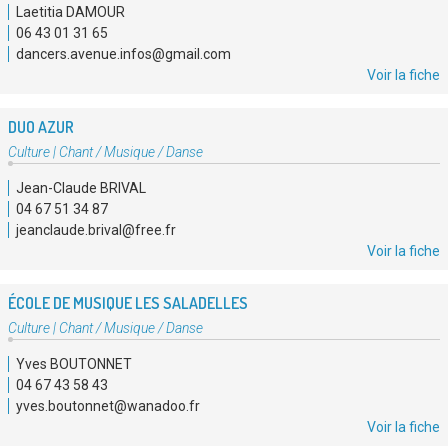
Laetitia DAMOUR
:
06 43 01 31 65
dancers.avenue.infos@gmail.com
Voir la fiche
DUO AZUR
Type
Culture
|
Chant / Musique / Danse
d'association
Jean-Claude BRIVAL
:
04 67 51 34 87
jeanclaude.brival@free.fr
Voir la fiche
ÉCOLE DE MUSIQUE LES SALADELLES
Type
Culture
|
Chant / Musique / Danse
d'association
Yves BOUTONNET
:
04 67 43 58 43
yves.boutonnet@wanadoo.fr
Voir la fiche