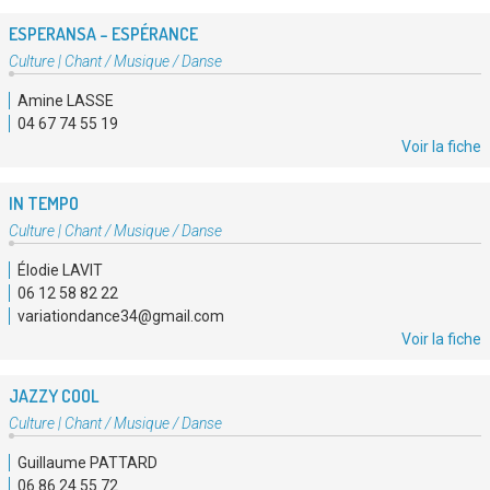
ESPERANSA – ESPÉRANCE
Type
Culture
|
Chant / Musique / Danse
d'association
Amine LASSE
:
04 67 74 55 19
Voir la fiche
IN TEMPO
Type
Culture
|
Chant / Musique / Danse
d'association
Élodie LAVIT
:
06 12 58 82 22
variationdance34@gmail.com
Voir la fiche
JAZZY COOL
Type
Culture
|
Chant / Musique / Danse
d'association
Guillaume PATTARD
:
06 86 24 55 72