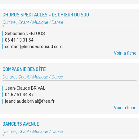
CHORUS SPECTACLES – LE CHŒUR DU SUD
Type
Culture
|
Chant / Musique / Danse
d'association
Sébastien DEBLOOS
:
06 41 13 01 54
contact@lechoeurdusud.com
Voir la fiche
COMPAGNIE BENOÏTE
Type
Culture
|
Chant / Musique / Danse
d'association
Jean-Claude BRIVAL
:
04 67 51 34 87
jeanclaude.brival@free.fr
Voir la fiche
DANCERS AVENUE
Type
Culture
|
Chant / Musique / Danse
d'association