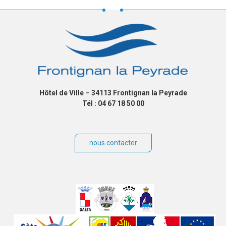
Hôtel de Ville – 34113 Frontignan la Peyrade
Tél : 04 67 18 50 00
nous contacter
Villes
jumelées
Sites