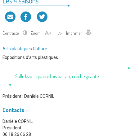
Les 4 saisons
Contraste
Zoom
Imprimer
Type
Arts plastiques
Culture
d'association
Expositions d’arts plastiques.
:
Salle Izzo – quatre fois par an, crèche géante.
Président :
Danièle CORNIL
Contacts :
Danièle CORNIL
Président
06 18 26 66 28