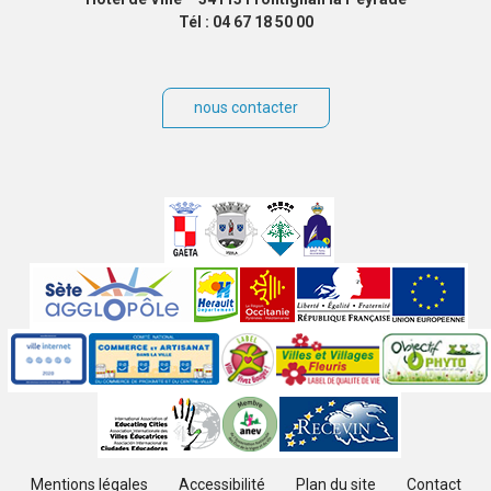
Tél : 04 67 18 50 00
nous contacter
Villes
jumelées
Sites
partenaires
Labels
Autres
Mentions légales
Accessibilité
Plan du site
Contact