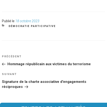
Publié
Publié le
18 octobre 2023
le
CATÉGORIES
DÉMOCRATIE PARTICIPATIVE
NAVIGATION
Article
PRÉCÉDENT
DE
précédent
Hommage républicain aux victimes du terrorisme
L’ARTICLE
Article
SUIVANT
suivant
Signature de la charte associative d’engagements
réciproques