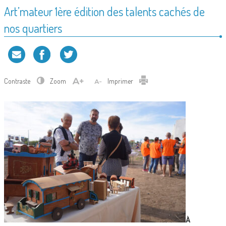
Art’mateur 1ère édition des talents cachés de
nos quartiers
Contraste
Zoom
Imprimer
À