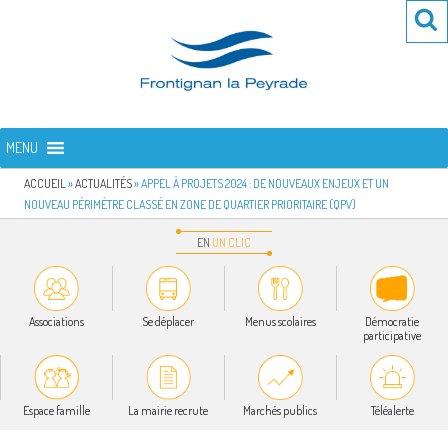
Aller
Re
R
au
po
contenu
:
principal
FRONTIGNAN LA PEYRADE
Bienvenue sur le site de la commune de Frontignan la Peyrade
MENU
ACCUEIL
»
ACTUALITÉS
»
APPEL À PROJETS 2024 : DE NOUVEAUX ENJEUX ET UN
NOUVEAU PÉRIMÈTRE CLASSÉ EN ZONE DE QUARTIER PRIORITAIRE (QPV)
EN
UN
CLIC
Associations
Se déplacer
Menus scolaires
Démocratie
participative
Espace famille
La mairie recrute
Marchés publics
Téléalerte