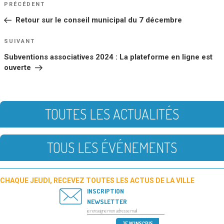
Article
PRÉCÉDENT
DE
précédent
Retour sur le conseil municipal du 7 décembre
L’ARTICLE
Article
SUIVANT
suivant
Subventions associatives 2024 : La plateforme en ligne est
ouverte
TOUTES LES ACTUALITÉS
TOUS LES ÉVÉNEMENTS
CHAQUE JEUDI, RECEVEZ TOUTES LES ACTUS DE LA VILLE
INSCRIPTION
NEWSLETTER