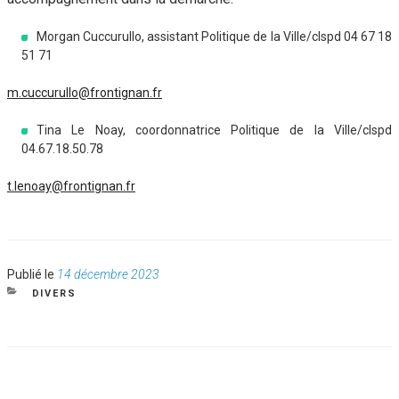
Morgan Cuccurullo, assistant Politique de la Ville/clspd 04 67 18
51 71
m.cuccurullo@frontignan.fr
Tina Le Noay, coordonnatrice Politique de la Ville/clspd
04.67.18.50.78
t.lenoay@frontignan.fr
Publié
Publié le
14 décembre 2023
le
CATÉGORIES
DIVERS
NAVIGATION