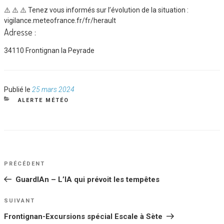
⚠️ ⚠️ ⚠️ Tenez vous informés sur l’évolution de la situation :
vigilance.meteofrance.fr/fr/herault
Adresse :
34110 Frontignan la Peyrade
Publié
Publié le
25 mars 2024
le
CATÉGORIES
ALERTE MÉTÉO
NAVIGATION
Article
PRÉCÉDENT
DE
précédent
GuardIAn – L’IA qui prévoit les tempêtes
L’ARTICLE
Article
SUIVANT
suivant
Frontignan-Excursions spécial Escale à Sète