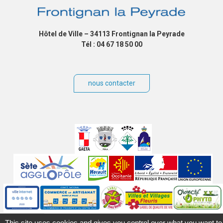
Hôtel de Ville – 34113 Frontignan la Peyrade
Tél : 04 67 18 50 00
nous contacter
Villes
jumelées
Sites
partenaires
Labels
Autres
This site uses cookies and gives you control over what you want to