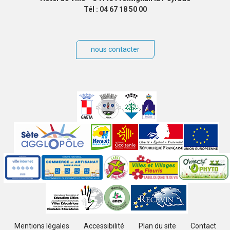
Tél : 04 67 18 50 00
nous contacter
Villes
jumelées
Sites
partenaires
Labels
Autres
Mentions légales
Accessibilité
Plan du site
Contact