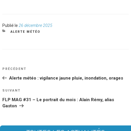
Publié
Publié le
26 décembre 2025
le
CATÉGORIES
ALERTE MÉTÉO
NAVIGATION
Article
PRÉCÉDENT
DE
précédent
Alerte météo : vigilance jaune pluie, inondation, orages
L’ARTICLE
Article
SUIVANT
suivant
FLP MAG #31 – Le portrait du mois : Alain Rémy, alias
Gaston