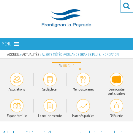
Aller
Re
R
au
po
contenu
:
principal
FRONTIGNAN LA PEYRADE
Bienvenue sur le site de la commune de Frontignan la Peyrade
MENU
ACCUEIL
»
ACTUALITÉS
»
ALERTE MÉTÉO : VIGILANCE ORANGE PLUIE, INONDATION
EN
UN
CLIC
Associations
Se déplacer
Menus scolaires
Démocratie
participative
Espace famille
La mairie recrute
Marchés publics
Téléalerte