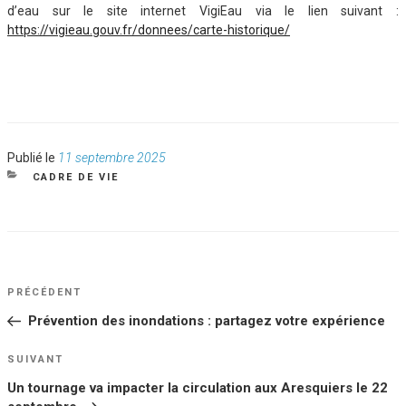
d’eau sur le site internet VigiEau via le lien suivant :
https://vigieau.gouv.fr/donnees/carte-historique/
Publié
Publié le
11 septembre 2025
le
CATÉGORIES
CADRE DE VIE
NAVIGATION
Article
PRÉCÉDENT
DE
précédent
Prévention des inondations : partagez votre expérience
L’ARTICLE
Article
SUIVANT
suivant
Un tournage va impacter la circulation aux Aresquiers le 22