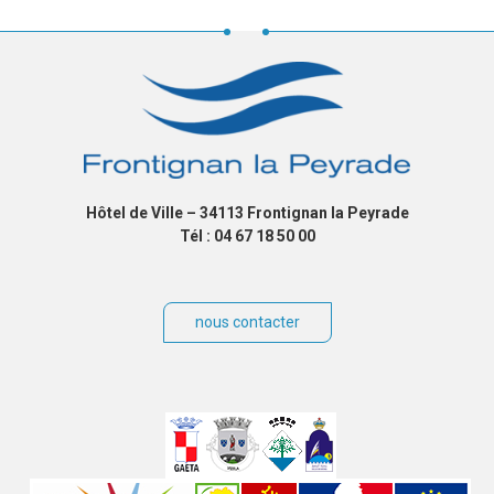
Hôtel de Ville – 34113 Frontignan la Peyrade
Tél : 04 67 18 50 00
nous contacter
Villes
jumelées
Sites