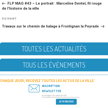
DE
précédent
FLP MAG #43 – Le portrait : Marceline Dentel, fil rouge
L’ARTICLE
de l’histoire de la ville
Article
SUIVANT
suivant
Travaux sur le chemin de halage à Frontignan la Peyrade
TOUTES LES ACTUALITÉS
TOUS LES ÉVÉNEMENTS
CHAQUE JEUDI, RECEVEZ TOUTES LES ACTUS DE LA VILLE
INSCRIPTION
NEWSLETTER