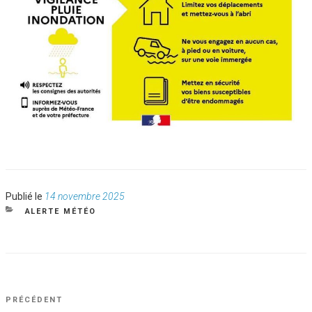
Publié
Publié le
14 novembre 2025
le
CATÉGORIES
ALERTE MÉTÉO
NAVIGATION
Article
PRÉCÉDENT