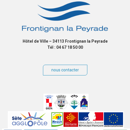
Hôtel de Ville – 34113 Frontignan la Peyrade
Tél : 04 67 18 50 00
nous contacter
Villes
jumelées
Sites
partenaires