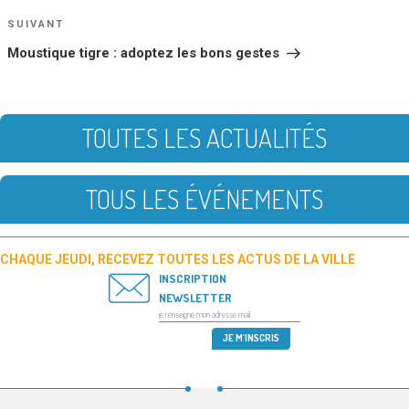
L’ARTICLE
Article
SUIVANT
suivant
Moustique tigre : adoptez les bons gestes
TOUTES LES ACTUALITÉS
TOUS LES ÉVÉNEMENTS
CHAQUE JEUDI, RECEVEZ TOUTES LES ACTUS DE LA VILLE
INSCRIPTION
NEWSLETTER