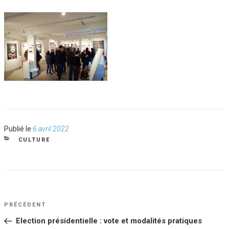
Publié
Publié le
6 avril 2022
le
CATÉGORIES
CULTURE
NAVIGATION
Article
PRÉCÉDENT
DE
précédent
Election présidentielle : vote et modalités pratiques