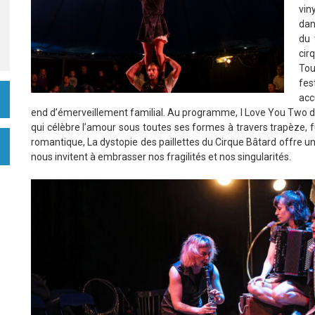
vin
dan
du 
cir
Tou
fes
acc
end d’émerveillement familial. Au programme, I Love You Two de 
qui célèbre l’amour sous toutes ses formes à travers trapèze, 
romantique, La dystopie des paillettes du Cirque Bâtard offre un 
nous invitent à embrasser nos fragilités et nos singularités.