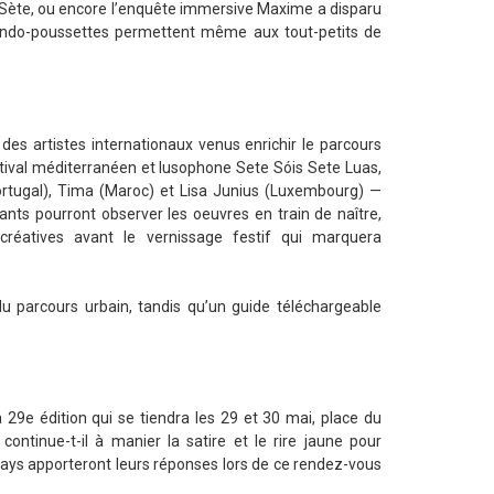
à Sète, ou encore l’enquête immersive Maxime a disparu
 rando-poussettes permettent même aux tout-petits de
 des artistes internationaux venus enrichir le parcours
estival méditerranéen et lusophone Sete Sóis Sete Luas,
Portugal), Tima (Maroc) et Lisa Junius (Luxembourg) —
tants pourront observer les oeuvres en train de naître,
créatives avant le vernissage festif qui marquera
du parcours urbain, tandis qu’un guide téléchargeable
 29e édition qui se tiendra les 29 et 30 mai, place du
ntinue-t-il à manier la satire et le rire jaune pour
pays apporteront leurs réponses lors de ce rendez-vous