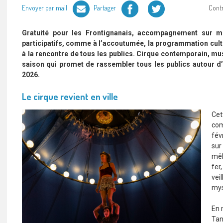
Facebook
Twitter
Envoyer par mail
Partager
Cont
Gratuité pour les Frontignanais, accompagnement sur me
participatifs, comme à l’accoutumée, la programmation cultu
à la rencontre de tous les publics. Cirque contemporain, mus
saison qui promet de rassembler tous les publics autour d’e
2026.
Le cirque revient en ville
Cet
com
fév
sur
mêl
fer
vei
mys
En 
Tan