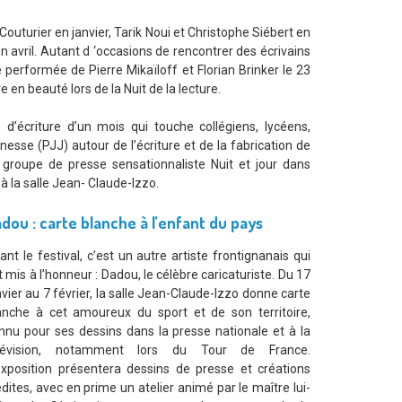
 Couturier en janvier, Tarik Noui et Christophe Siébert en
avril. Autant d ‘occasions de rencontrer des écrivains
 performée de Pierre Mikaïloff et Florian Brinker le 23
 en beauté lors de la Nuit de la lecture.
 d’écriture d’un mois qui touche collégiens, lycéens,
nesse (PJJ) autour de l’écriture et de la fabrication de
groupe de presse sensationnaliste Nuit et jour dans
à la salle Jean- Claude-Izzo.
dou : carte blanche à l’enfant du pays
ant le festival, c’est un autre artiste frontignanais qui
t mis à l’honneur : Dadou, le célèbre caricaturiste. Du 17
nvier au 7 février, la salle Jean-Claude-Izzo donne carte
anche à cet amoureux du sport et de son territoire,
nnu pour ses dessins dans la presse nationale et à la
lévision, notamment lors du Tour de France.
exposition présentera dessins de presse et créations
édites, avec en prime un atelier animé par le maître lui-