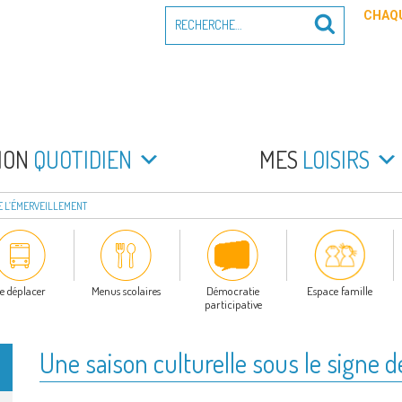
Recherche
CHAQU
Recherche
pour
:
PEYRADE
an la Peyrade
MON
QUOTIDIEN
MES
LOISIRS
E L’ÉMERVEILLEMENT
e déplacer
Menus scolaires
Démocratie
Espace famille
participative
Une saison culturelle sous le signe 