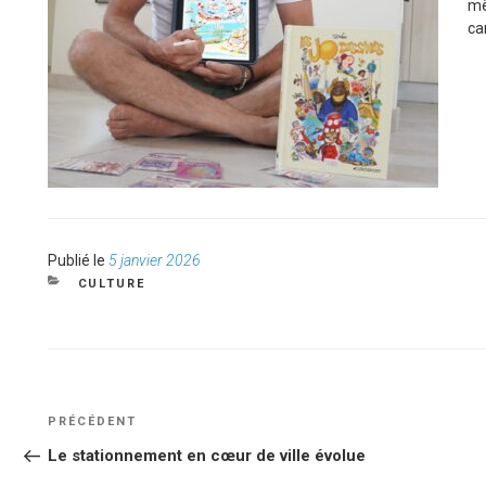
mê
ca
Publié
Publié le
5 janvier 2026
le
CATÉGORIES
CULTURE
NAVIGATION
Article
PRÉCÉDENT
DE
précédent
Le stationnement en cœur de ville évolue
L’ARTICLE