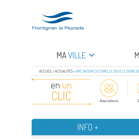
Aller
au
contenu
principal
FRONTIGNAN LA 
Bienvenue sur le site de la commune de Frontign
MA
VILLE
ACCUEIL
»
ACTUALITÉS
»
UNE SAISON CULTURELLE SOUS LE SIGNE D
en
un
CLIC
Associations
S
INFO +