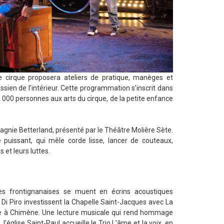
 cirque proposera ateliers de pratique, manèges et
sien de l’intérieur. Cette programmation s’inscrit dans
e 1 000 personnes aux arts du cirque, de la petite enfance
agnie Betterland, présenté par le Théâtre Molière Sète.
puissant, qui mêle corde lisse, lancer de couteaux,
 et leurs luttes.
lles frontignanaises se muent en écrins acoustiques
e Di Piro investissent la Chapelle Saint-Jacques avec La
ie à Chimène. Une lecture musicale qui rend hommage
’église Saint-Paul accueille le Trio L’âme et la voix, en