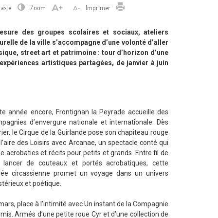
Imprimer
raste
Zoom
Imprimer
sure des groupes scolaires et sociaux, ateliers
relle de la ville s’accompagne d’une volonté d’aller
ique, street art et patrimoine : tour d’horizon d’une
xpériences artistiques partagées, de janvier à juin
te année encore, Frontignan la Peyrade accueille des
pagnies d’envergure nationale et internationale. Dès
rier, le Cirque de la Guirlande pose son chapiteau rouge
 l’aire des Loisirs avec Arcanae, un spectacle conté qui
e acrobaties et récits pour petits et grands. Entre fil de
, lancer de couteaux et portés acrobatiques, cette
llée circassienne promet un voyage dans un univers
térieux et poétique.
mars, place à l’intimité avec Un instant de la Compagnie
mis. Armés d’une petite roue Cyr et d’une collection de