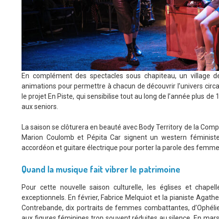
En complément des spectacles sous chapiteau, un village de
animations pour permettre à chacun de découvrir l’univers circas
le projet En Piste, qui sensibilise tout au long de l’année plus d
aux seniors.
La saison se clôturera en beauté avec Body Territory de la Comp
Marion Coulomb et Pépita Car signent un western féministe 
accordéon et guitare électrique pour porter la parole des femmes
Quand la musique fait vibrer le patrimoine
Pour cette nouvelle saison culturelle, les églises et chape
exceptionnels. En février, Fabrice Melquiot et la pianiste Agath
Contrebande, dix portraits de femmes combattantes, d’Ophél
aux figures féminines trop souvent réduites au silence. En mars, l