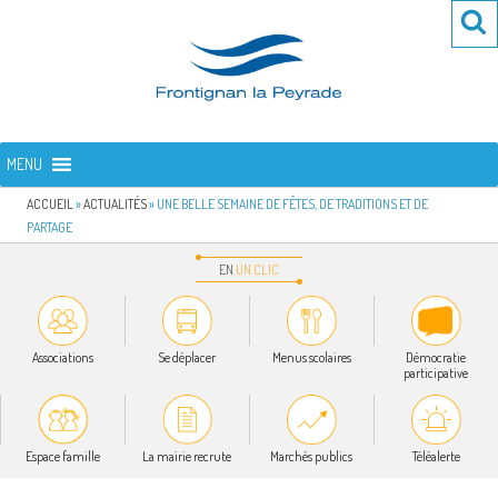
Aller
Re
R
au
po
contenu
:
principal
FRONTIGNAN LA PEYRADE
Bienvenue sur le site de la commune de Frontignan la Peyrade
MENU
ACCUEIL
»
ACTUALITÉS
»
UNE BELLE SEMAINE DE FÊTES, DE TRADITIONS ET DE
PARTAGE
EN
UN
CLIC
Associations
Se déplacer
Menus scolaires
Démocratie
participative
Espace famille
La mairie recrute
Marchés publics
Téléalerte