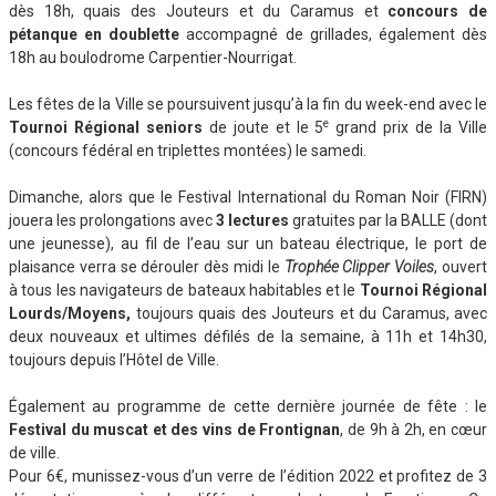
dès 18h, quais des Jouteurs et du Caramus et
concours de
pétanque en doublette
accompagné de grillades, également dès
18h au boulodrome Carpentier-Nourrigat.
Les fêtes de la Ville se poursuivent jusqu’à la fin du week-end avec le
e
Tournoi Régional seniors
de joute et le 5
grand prix de la Ville
(concours fédéral en triplettes montées) le samedi.
Dimanche, alors que le Festival International du Roman Noir (FIRN)
jouera les prolongations avec
3 lectures
gratuites par la BALLE (dont
une jeunesse), au fil de l’eau sur un bateau électrique, le port de
plaisance verra se dérouler dès midi le
Trophée Clipper Voiles
, ouvert
à tous les navigateurs de bateaux habitables et le
Tournoi Régional
Lourds/Moyens,
toujours quais des Jouteurs et du Caramus, avec
deux nouveaux et ultimes défilés de la semaine, à 11h et 14h30,
toujours depuis l’Hôtel de Ville.
Également au programme de cette dernière journée de fête : le
Festival du muscat et des vins de Frontignan
, de 9h à 2h, en cœur
de ville.
Pour 6€, munissez-vous d’un verre de l’édition 2022 et profitez de 3