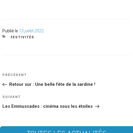
Publié
Publié le
15 juillet 2022
le
CATÉGORIES
FESTIVITÉS
NAVIGATION
Article
PRÉCÉDENT
DE
précédent
Retour sur : Une belle fête de la sardine !
L’ARTICLE
Article
SUIVANT
suivant
Les Emmuscades : cinéma sous les étoiles