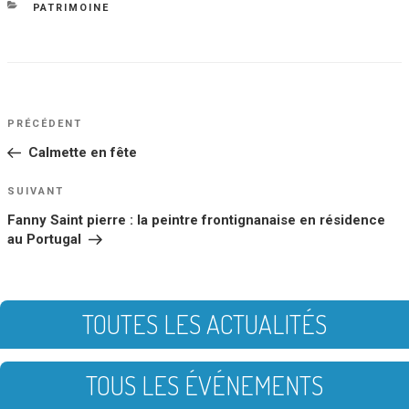
le
CATÉGORIES
PATRIMOINE
NAVIGATION
Article
PRÉCÉDENT
DE
précédent
Calmette en fête
L’ARTICLE
Article
SUIVANT
suivant
Fanny Saint pierre : la peintre frontignanaise en résidence
au Portugal
TOUTES LES ACTUALITÉS
TOUS LES ÉVÉNEMENTS