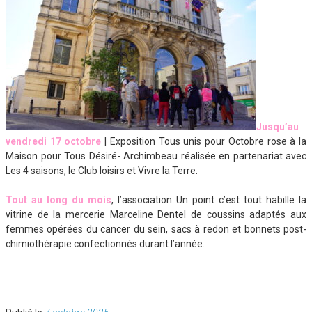
Jusqu’au
vendredi 17 octobre
| Exposition Tous unis pour Octobre rose à la
Maison pour Tous Désiré- Archimbeau réalisée en partenariat avec
Les 4 saisons, le Club loisirs et Vivre la Terre.
Tout au long du mois
, l’association Un point c’est tout habille la
vitrine de la mercerie Marceline Dentel de coussins adaptés aux
femmes opérées du cancer du sein, sacs à redon et bonnets post-
chimiothérapie confectionnés durant l’année.
Publié