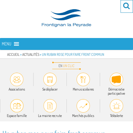
Aller
Re
R
au
po
contenu
:
principal
FRONTIGNAN LA PEYRADE
Bienvenue sur le site de la commune de Frontignan la Peyrade
MENU
ACCUEIL
»
ACTUALITÉS
»
UN RUBAN ROSE POUR FAIRE FRONT COMMUN
EN
UN
CLIC
Associations
Se déplacer
Menus scolaires
Démocratie
participative
Espace famille
La mairie recrute
Marchés publics
Téléalerte