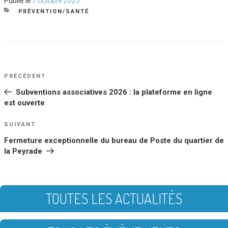
Publié le
7 octobre 2025
le
CATÉGORIES
PRÉVENTION/SANTÉ
NAVIGATION
Article
PRÉCÉDENT
DE
précédent
Subventions associatives 2026 : la plateforme en ligne
L’ARTICLE
est ouverte
Article
SUIVANT
suivant
Fermeture exceptionnelle du bureau de Poste du quartier de
la Peyrade
TOUTES LES ACTUALITÉS