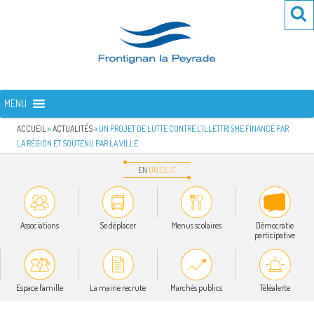
Aller
Re
R
au
po
contenu
:
principal
FRONTIGNAN LA PEYRADE
Bienvenue sur le site de la commune de Frontignan la Peyrade
MENU
ACCUEIL
»
ACTUALITÉS
»
UN PROJET DE LUTTE CONTRE L’ILLETTRISME FINANCÉ PAR
LA RÉGION ET SOUTENU PAR LA VILLE
EN
UN
CLIC
Associations
Se déplacer
Menus scolaires
Démocratie
participative
Espace famille
La mairie recrute
Marchés publics
Téléalerte