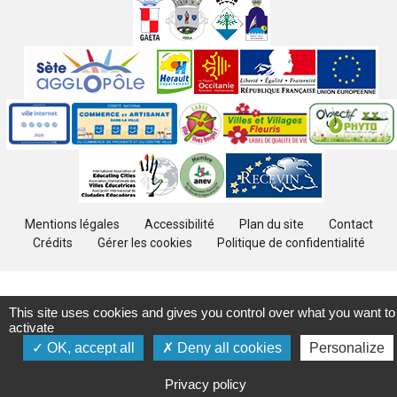
Villes
jumelées
Sites
partenaires
Labels
Autres
Mentions légales
Accessibilité
Plan du site
Contact
Crédits
Gérer les cookies
Politique de confidentialité
This site uses cookies and gives you control over what you want to
activate
OK, accept all
Deny all cookies
Personalize
Privacy policy