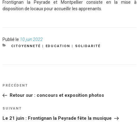
Frontignan la Peyrade et Montpellier consiste en la mise à
disposition de locaux pour accueillir les apprenants.
Publié
Publié le
10 juin 2022
le
CATÉGORIES
CITOYENNETÉ
|
EDUCATION
|
SOLIDARITÉ
NAVIGATION
Article
PRÉCÉDENT
DE
précédent
Retour sur : concours et exposition photos
L’ARTICLE
Article
SUIVANT
suivant
Le 21 juin : Frontignan la Peyrade fête la musique