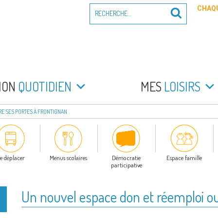
Recherche
CHAQU
Recherche
pour
:
PEYRADE
an la Peyrade
MON
QUOTIDIEN
MES
LOISIRS
E SES PORTES À FRONTIGNAN
e déplacer
Menus scolaires
Démocratie
Espace famille
participative
Un nouvel espace don et réemploi ou