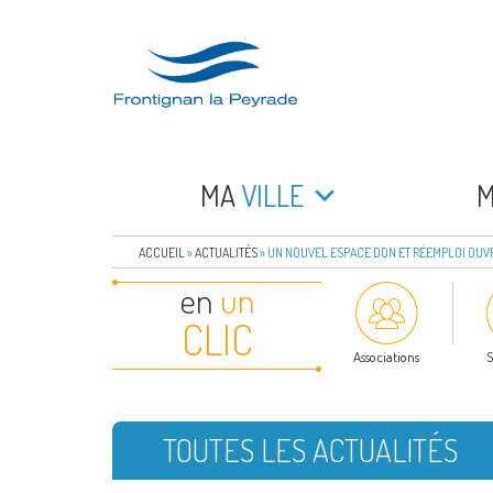
Aller
au
contenu
principal
FRONTIGNAN LA 
Bienvenue sur le site de la commune de Frontign
MA
VILLE
ACCUEIL
»
ACTUALITÉS
»
UN NOUVEL ESPACE DON ET RÉEMPLOI OUVR
en
un
CLIC
Associations
S
TOUTES LES ACTUALITÉS