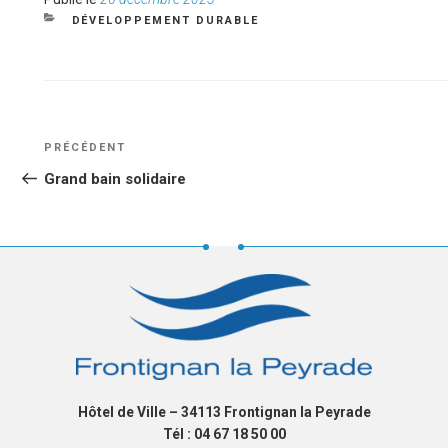
le
CATÉGORIES
DÉVELOPPEMENT DURABLE
NAVIGATION
Article
PRÉCÉDENT
DE
précédent
Grand bain solidaire
L’ARTICLE
Hôtel de Ville – 34113 Frontignan la Peyrade
Tél : 04 67 18 50 00