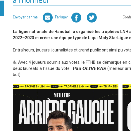
Facebook
Twitter
Envoyer par mail
Partager
Cont
La ligue nationale de Handball a organisé les trophées LNH a
2022–2023 et créer une équipe type de Liqui Moly StarLigue e
Entraîneurs, joueurs, journalistes et grand public ont ainsi pu vot
💪 Avec 4 joueurs soumis aux votes, le FTHB se démarque en ca
deux lauréats à l’issue du vote : 𝙋𝙖𝙪 𝙊𝙇𝙄𝙑𝙀𝙍𝘼𝙎 (meilleur arri
but).