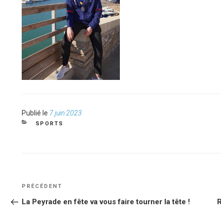
Publié
Publié le
7 juin 2023
le
CATÉGORIES
SPORTS
NAVIGATION
Article
PRÉCÉDENT
DE
précédent
La Peyrade en fête va vous faire tourner la tête !
R
L’ARTICLE