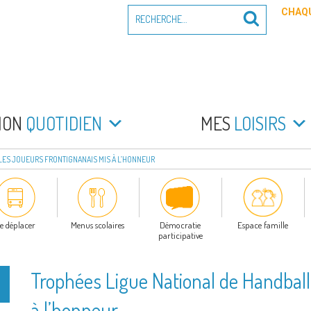
Recherche
CHAQU
Recherche
pour
:
PEYRADE
an la Peyrade
MON
QUOTIDIEN
MES
LOISIRS
 LES JOUEURS FRONTIGNANAIS MIS À L’HONNEUR
e déplacer
Menus scolaires
Démocratie
Espace famille
participative
Trophées Ligue National de Handball 
à l’honneur