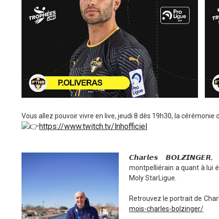
Vous allez pouvoir vivre en live, jeudi 8 dès 19h30, la cérémoni
https://www.twitch.tv/lnhofficiel
𝘾𝙝𝙖𝙧𝙡𝙚𝙨 𝘽𝙊𝙇𝙕𝙄𝙉
montpelliérain a quant à lui 
Moly StarLigue.
Retrouvez le portrait de Char
mois-charles-bolzinger/