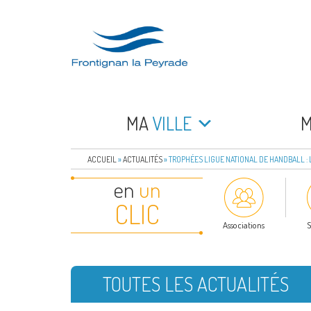
Aller
au
contenu
principal
FRONTIGNAN LA 
Bienvenue sur le site de la commune de Frontign
MA
VILLE
ACCUEIL
»
ACTUALITÉS
»
TROPHÉES LIGUE NATIONAL DE HANDBALL :
en
un
CLIC
Associations
S
TOUTES LES ACTUALITÉS