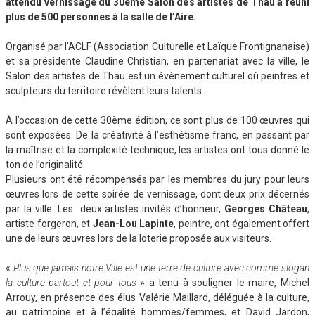
attendu vernissage du 30ème Salon des artistes de Thau a réuni
plus de 500 personnes à la salle de l’Aire.
Organisé par l’ACLF (Association Culturelle et Laïque Frontignanaise)
et sa présidente Claudine Christian, en partenariat avec la ville, le
Salon des artistes de Thau est un évènement culturel où peintres et
sculpteurs du territoire révèlent leurs talents.
À l’occasion de cette 30ème édition, ce sont plus de 100 œuvres qui
sont exposées. De la créativité à l’esthétisme franc, en passant par
la maîtrise et la complexité technique, les artistes ont tous donné le
ton de l’originalité.
Plusieurs ont été récompensés par les membres du jury pour leurs
œuvres lors de cette soirée de vernissage, dont deux prix décernés
par la ville. Les deux artistes invités d’honneur,
Georges Château
,
artiste forgeron, et
Jean-Lou Lapinte
, peintre, ont également offert
une de leurs œuvres lors de la loterie proposée aux visiteurs.
«
Plus que jamais notre Ville est une terre de culture avec comme slogan
la culture partout et pour tous
» a tenu à souligner le maire, Michel
Arrouy, en présence des élus Valérie Maillard, déléguée à la culture,
au patrimoine et à l’égalité hommes/femmes, et David Jardon,