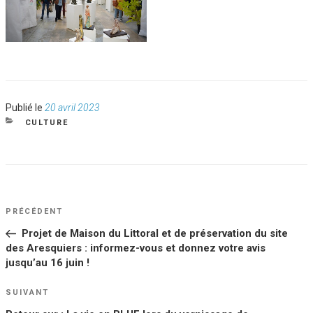
Publié
Publié le
20 avril 2023
le
CATÉGORIES
CULTURE
NAVIGATION
Article
PRÉCÉDENT
DE
précédent
Projet de Maison du Littoral et de préservation du site
L’ARTICLE
des Aresquiers : informez-vous et donnez votre avis
jusqu’au 16 juin !
Article
SUIVANT
suivant