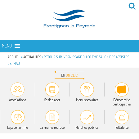
Aller
Re
R
au
po
contenu
:
principal
FRONTIGNAN LA PEYRADE
Bienvenue sur le site de la commune de Frontignan la Peyrade
MENU
ACCUEIL
»
ACTUALITÉS
»
RETOUR SUR : VERNISSAGE DU 30 ÈME SALON DES ARTISTES
DE THAU
EN
UN
CLIC
Associations
Se déplacer
Menus scolaires
Démocratie
participative
Espace famille
La mairie recrute
Marchés publics
Téléalerte