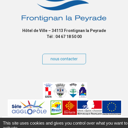
Hôtel de Ville – 34113 Frontignan la Peyrade
Tél : 04 67 18 50 00
nous contacter
Villes
jumelées
Sites
partenaires
Labels
This site uses cookies and gives you control over what you want to
activate