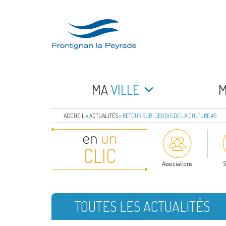
Aller
au
contenu
principal
FRONTIGNAN LA 
Bienvenue sur le site de la commune de Frontign
MA
VILLE
ACCUEIL
»
ACTUALITÉS
»
RETOUR SUR : JEUDIS DE LA CULTURE #5
en
un
CLIC
Associations
S
TOUTES LES ACTUALITÉS