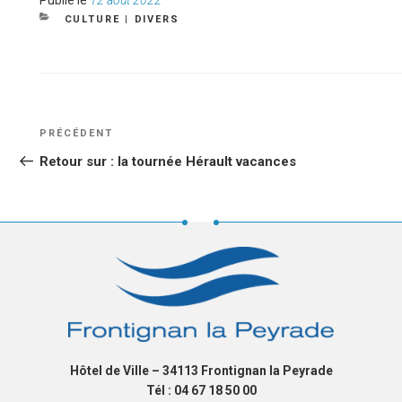
le
CATÉGORIES
CULTURE
|
DIVERS
NAVIGATION
Article
PRÉCÉDENT
DE
précédent
Retour sur : la tournée Hérault vacances
L’ARTICLE
Hôtel de Ville – 34113 Frontignan la Peyrade
Tél : 04 67 18 50 00