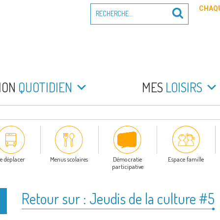
Recherche
CHAQU
Recherche
pour
:
PEYRADE
an la Peyrade
MON
QUOTIDIEN
MES
LOISIRS
e déplacer
Menus scolaires
Démocratie
Espace famille
participative
Retour sur : Jeudis de la culture #5