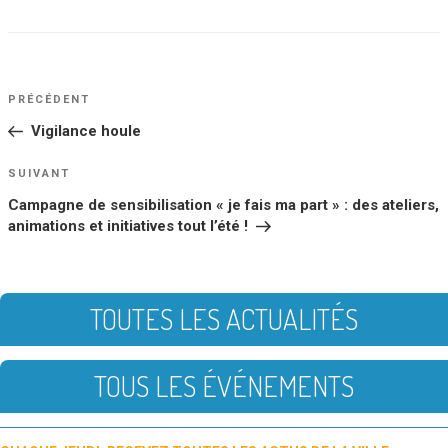
NAVIGATION
Article
PRÉCÉDENT
DE
précédent
Vigilance houle
L’ARTICLE
Article
SUIVANT
suivant
Campagne de sensibilisation « je fais ma part » : des ateliers,
animations et initiatives tout l’été !
TOUTES LES ACTUALITÉS
TOUS LES ÉVÉNEMENTS