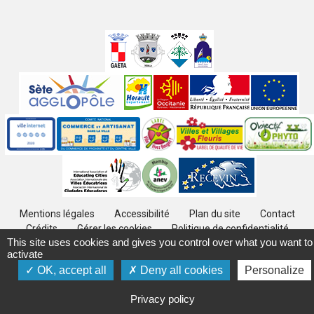
Villes
jumelées
Sites
partenaires
Labels
Autres
Mentions légales
Accessibilité
Plan du site
Contact
Crédits
Gérer les cookies
Politique de confidentialité
This site uses cookies and gives you control over what you want to
activate
OK, accept all
Deny all cookies
Personalize
Privacy policy