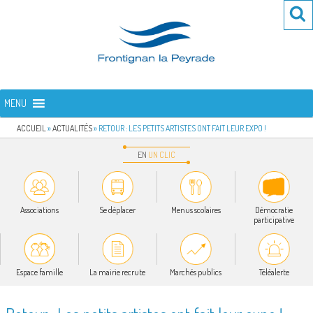
Aller
Re
R
au
po
contenu
:
principal
FRONTIGNAN LA PEYRADE
Bienvenue sur le site de la commune de Frontignan la Peyrade
MENU
ACCUEIL
»
ACTUALITÉS
»
RETOUR : LES PETITS ARTISTES ONT FAIT LEUR EXPO !
EN
UN
CLIC
Associations
Se déplacer
Menus scolaires
Démocratie
participative
Espace famille
La mairie recrute
Marchés publics
Téléalerte