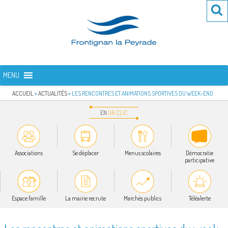
Aller
Re
R
au
po
contenu
:
principal
FRONTIGNAN LA PEYRADE
Bienvenue sur le site de la commune de Frontignan la Peyrade
MENU
ACCUEIL
»
ACTUALITÉS
»
LES RENCONTRES ET ANIMATIONS SPORTIVES DU WEEK-END
EN
UN
CLIC
Associations
Se déplacer
Menus scolaires
Démocratie
participative
Espace famille
La mairie recrute
Marchés publics
Téléalerte