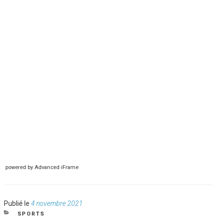
powered by Advanced iFrame
Publié
Publié le
4 novembre 2021
le
CATÉGORIES
SPORTS