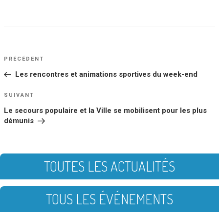
NAVIGATION
Article
PRÉCÉDENT
DE
précédent
Les rencontres et animations sportives du week-end
L’ARTICLE
Article
SUIVANT
suivant
Le secours populaire et la Ville se mobilisent pour les plus
démunis
TOUTES LES ACTUALITÉS
TOUS LES ÉVÉNEMENTS