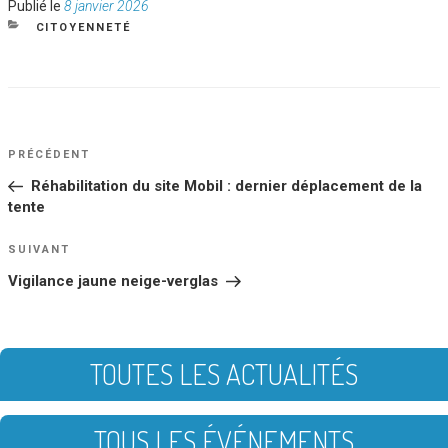
Publié
Publié le
8 janvier 2026
le
CATÉGORIES
CITOYENNETÉ
NAVIGATION
Article
PRÉCÉDENT
DE
précédent
Réhabilitation du site Mobil : dernier déplacement de la
L’ARTICLE
tente
Article
SUIVANT
suivant
Vigilance jaune neige-verglas
TOUTES LES ACTUALITÉS
TOUS LES ÉVÉNEMENTS