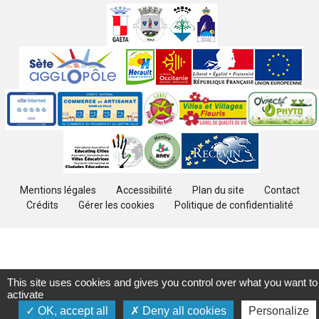
Villes
jumelées
Sites
partenaires
Labels
Autres
Mentions légales
Accessibilité
Plan du site
Contact
Crédits
Gérer les cookies
Politique de confidentialité
This site uses cookies and gives you control over what you want to
activate
OK, accept all
Deny all cookies
Personalize