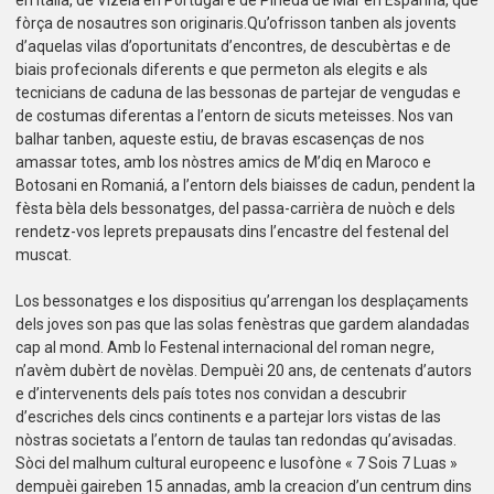
fòrça de nosautres son originaris.Qu’ofrisson tanben als jovents
d’aquelas vilas d’oportunitats d’encontres, de descubèrtas e de
biais profecionals diferents e que permeton als elegits e als
tecnicians de caduna de las bessonas de partejar de vengudas e
de costumas diferentas a l’entorn de sicuts meteisses. Nos van
balhar tanben, aqueste estiu, de bravas escasenças de nos
amassar totes, amb los nòstres amics de M’diq en Maroco e
Botosani en Romaniá, a l’entorn dels biaisses de cadun, pendent la
fèsta bèla dels bessonatges, del passa-carrièra de nuòch e dels
rendetz-vos leprets prepausats dins l’encastre del festenal del
muscat.
Los bessonatges e los dispositius qu’arrengan los desplaçaments
dels joves son pas que las solas fenèstras que gardem alandadas
cap al mond. Amb lo Festenal internacional del roman negre,
n’avèm dubèrt de novèlas. Dempuèi 20 ans, de centenats d’autors
e d’intervenents dels país totes nos convidan a descubrir
d’escriches dels cincs continents e a partejar lors vistas de las
nòstras societats a l’entorn de taulas tan redondas qu’avisadas.
Sòci del malhum cultural europeenc e lusofòne « 7 Sois 7 Luas »
dempuèi gaireben 15 annadas, amb la creacion d’un centrum dins