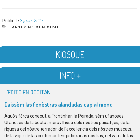
Publié
Publié le
3 juillet 2017
le
CATÉGORIES
MAGAZINE MUNICIPAL
KIOSQUE
INFO +
L’ÉDITO EN OCCITAN
Daissèm las
fenèstras alandadas cap al mond
Aquò’s fòrça conegut, a Frontinhan la Pèirada, sèm ufanoses.
Ufanoses de la beutat meravilhosa dels nòstres paisatges, de la
riquesa del nòstre terrador, de l’excelléncia dels nòstres muscats,
de la vigor de las costumas lengadocianas nòstras, del vam de las