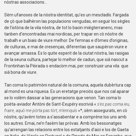
nòstras associacions…
Sèm ufanoses de la nòstra identitat, qu’es un mescladís. Fargada
de çò que balhèron las populacions vengudas, en seguir los sègles
de l’istòria de la vila nòstra, de tot lo bacin miègterranenc, mas
tanben d’encontradas mai nordicas, per trapar en cò nòstre de
trabalh e un biais de viure melhor. De femnas e d’òmes d’originas,
de culturas, e mai de cresenças, diferentas que saupèron viure e
avançar amassa. Es lo quite esperit de la ciutat nòstra, las rasigas
de la seuna cultura, partejar lo melhor de cadun, que siá nascut a
Frontinhan la Pèirada o endacòm mai, per construsir una vila que
siá bona de viure.
Tan coma lo patrimòni natural de la comuna, aquela dubèrtura cap
al mond es una riquesa. Es un eretatge preciós que nos cal aparar
se lo volèm daissar a las generacions que venon. Tan coma lo
poèta-aviador Antòni de Sant-Exupéry escriviá «
s’es pas coma ieu,
fraire, aquò me pòrta pas tòrt, m’enriquís
»*, sèm assegurats, en cò
nòstre, qu’avèm totes a s’assabentar e a compréne los uns amb
los autres. Emai, ne’n fasèm las pròvas. Amb los bessonatges
qu’arrengan las relacions entre los estatjants d’aicí e los de Gaeta
en Italia, de Vizela en Portugal e de Pineda de Mar en Espanha, que