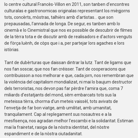
lo centre cultural Francès-Villon en 2011, son tanben d’encontres
culturalas e gastronomicas originalas representant los miègjorns
tots, concèrts, mòstras, talhièrs amb d’artistas… que son
prepausadas, l’annada de longa. De segur, es tanben amb lo
cinemà e lo Cinemistral que nos es possible de descubrir de filmes
de la tèrra tota e de discutir amb de realisadors e d’actors venguts
de fòrça luènh, de còps que i a, per partejar lors agaches e lors
istòrias.
Tant de dubèrturas que daissan dintrar la lutz. Tant de ligams que
nos fan soscar, que nos fan créisser. Tant de cooperacions que
contribuisson a nos melhorar e que, cada jorn, nos remembran que
la violéncia del capitalism mondializat, ni mai lo baujum destructor
dels terroristas, nos devon pas far pèrdre l’amira que, coma 7
miliards d’estatjants del mond, sèm embarcats tots sus la
meteissa tèrra, chorma d’un meteis vaissèl, tots avivats de
l’envetja de far bon viatge, amb umilitat, amb umanitat,
tranquilament. Cap al replegament sus nosautres e a la
mesfisença, nos agradan melhor l’escambi e la solidaritat. Estiman
mai la frairetat, rasiga de la nòstra identitat, del nòstre
espandiment e de la nòstra ciutadanitat.