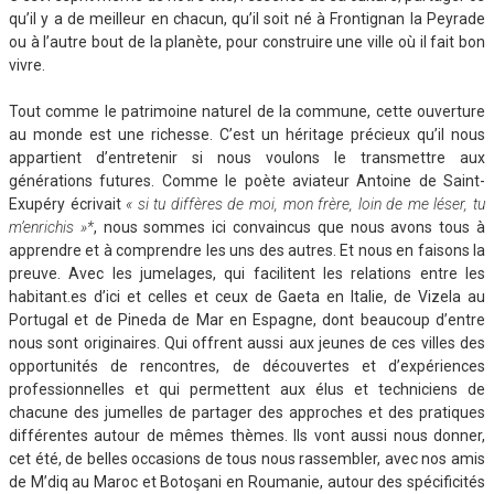
qu’il y a de meilleur en chacun, qu’il soit né à Frontignan la Peyrade
ou à l’autre bout de la planète, pour construire une ville où il fait bon
vivre.
Tout comme le patrimoine naturel de la commune, cette ouverture
au monde est une richesse. C’est un héritage précieux qu’il nous
appartient d’entretenir si nous voulons le transmettre aux
générations futures. Comme le poète aviateur Antoine de Saint-
Exupéry écrivait
« si tu diffères de moi, mon frère, loin de me léser, tu
m’enrichis »*
, nous sommes ici convaincus que nous avons tous à
apprendre et à comprendre les uns des autres. Et nous en faisons la
preuve. Avec les jumelages, qui facilitent les relations entre les
habitant.es d’ici et celles et ceux de Gaeta en Italie, de Vizela au
Portugal et de Pineda de Mar en Espagne, dont beaucoup d’entre
nous sont originaires. Qui offrent aussi aux jeunes de ces villes des
opportunités de rencontres, de découvertes et d’expériences
professionnelles et qui permettent aux élus et techniciens de
chacune des jumelles de partager des approches et des pratiques
différentes autour de mêmes thèmes. Ils vont aussi nous donner,
cet été, de belles occasions de tous nous rassembler, avec nos amis
de M’diq au Maroc et Botoşani en Roumanie, autour des spécificités