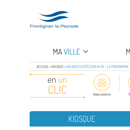
Aller
au
contenu
principal
FRONTIGNAN LA 
Bienvenue sur le site de la commune de Frontign
MA
VILLE
ACCUEIL
»
KIOSQUE
»
VACANCES D’ÉTÉ 2026 ALSH – LE PROGRAMME
en
un
CLIC
Associations
S
KIOSQUE