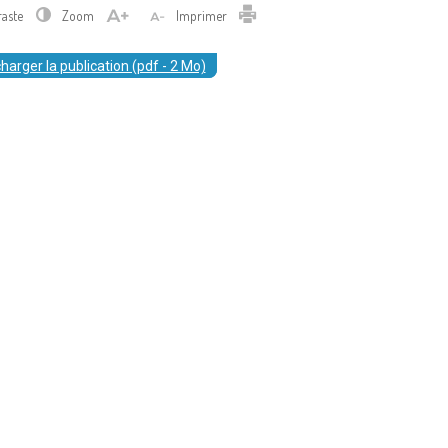
Imprimer
raste
Zoom
Imprimer
harger la publication (pdf - 2 Mo)