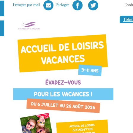
Facebook
Twitter
Envoyer par mail
Partager
Cont
Téléc