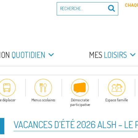
Recherche
CHAQU
Recherche
pour
:
PEYRADE
an la Peyrade
MON
QUOTIDIEN
MES
LOISIRS
e déplacer
Menus scolaires
Démocratie
Espace famille
participative
VACANCES D’ÉTÉ 2026 ALSH – L