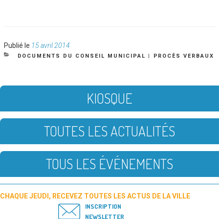
Publié
Publié le
15 avril 2014
le
CATÉGORIES
DOCUMENTS DU CONSEIL MUNICIPAL
|
PROCÈS VERBAUX
KIOSQUE
TOUTES LES ACTUALITÉS
TOUS LES ÉVÉNEMENTS
CHAQUE JEUDI, RECEVEZ TOUTES LES ACTUS DE LA VILLE
INSCRIPTION
NEWSLETTER