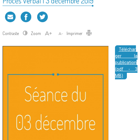
Procès Verbal | 3 décembre 2019
Contraste
Zoom
Imprimer
Téléchar
ger la
publication
(pdf - 3
MB)