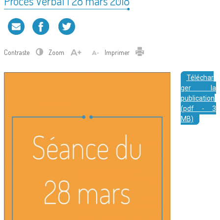
Procès Verbal | 28 mars 2018
Contraste
Zoom
Imprimer
Téléchar
ger la
publication
(pdf - 3
MB)