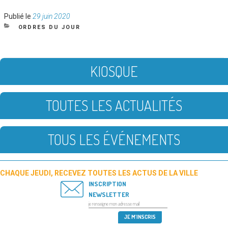
Publié
Publié le
29 juin 2020
le
CATÉGORIES
ORDRES DU JOUR
KIOSQUE
TOUTES LES ACTUALITÉS
TOUS LES ÉVÉNEMENTS
CHAQUE JEUDI, RECEVEZ TOUTES LES ACTUS DE LA VILLE
INSCRIPTION
NEWSLETTER