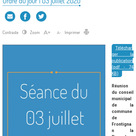
Ordre du jour | 03 juillet 2020
Contraste
Zoom
Imprimer
Téléchar
ger la
publication
(pdf - 74
KB)
Réunion
du conseil
municipal
de la
commune
de
Frontigna
n la