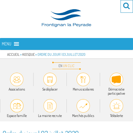
Aller
Re
R
au
po
contenu
:
principal
FRONTIGNAN LA PEYRADE
Bienvenue sur le site de la commune de Frontignan la Peyrade
MENU
ACCUEIL
»
KIOSQUE
»
ORDRE DU JOUR | 03 JUILLET 2020
EN
UN
CLIC
Associations
Se déplacer
Menus scolaires
Démocratie
participative
Espace famille
La mairie recrute
Marchés publics
Téléalerte