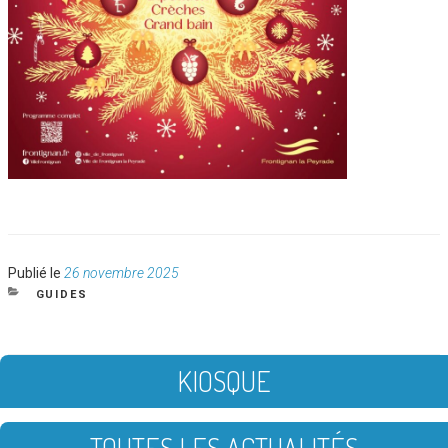
Publié
Publié le
26 novembre 2025
le
CATÉGORIES
GUIDES
KIOSQUE
TOUTES LES ACTUALITÉS