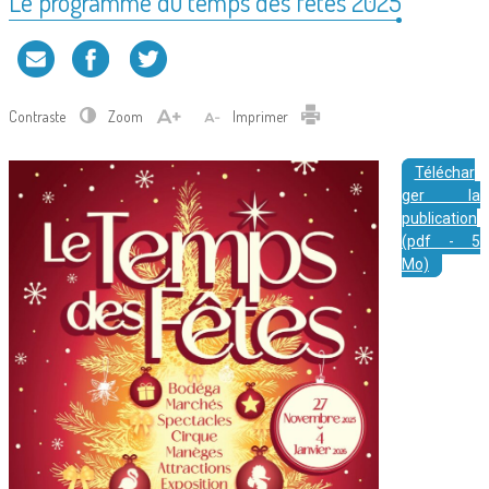
Le programme du temps des fêtes 2025
Contraste
Zoom
Imprimer
Téléchar
ger la
publication
(pdf - 5
Mo)