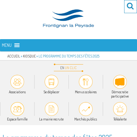
Aller
Re
R
au
po
contenu
:
principal
FRONTIGNAN LA PEYRADE
Bienvenue sur le site de la commune de Frontignan la Peyrade
MENU
ACCUEIL
»
KIOSQUE
»
LE PROGRAMME DU TEMPS DES FÊTES 2025
EN
UN
CLIC
Associations
Se déplacer
Menus scolaires
Démocratie
participative
Espace famille
La mairie recrute
Marchés publics
Téléalerte