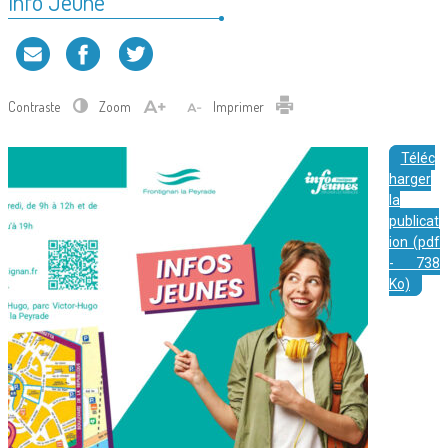
Info Jeune
Contraste
Zoom
Imprimer
Téléc
harger
la
publicat
ion (pdf
- 738
Ko)